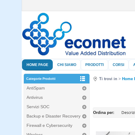
HOME PAGE
CHI SIAMO
PRODOTTI
CORSI
Ti trovi in
Home 
Categorie Prodotti
AntiSpam
Antivirus
Servizi SOC
Ordina per:
Backup e Disaster Recovery
Firewall e Cybersecurity
Wireless