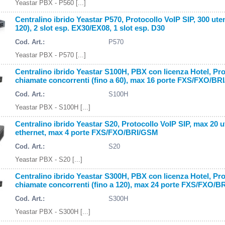
Yeastar PBX - P560 [...]
Centralino ibrido Yeastar P570, Protocollo VoIP SIP, 300 utent
120), 2 slot esp. EX30/EX08, 1 slot esp. D30
Cod. Art.:
P570
Yeastar PBX - P570 [...]
Centralino ibrido Yeastar S100H, PBX con licenza Hotel, Proto
chiamate concorrenti (fino a 60), max 16 porte FXS/FXO/B
Cod. Art.:
S100H
Yeastar PBX - S100H [...]
Centralino ibrido Yeastar S20, Protocollo VoIP SIP, max 20 u
ethernet, max 4 porte FXS/FXO/BRI/GSM
Cod. Art.:
S20
Yeastar PBX - S20 [...]
Centralino ibrido Yeastar S300H, PBX con licenza Hotel, Proto
chiamate concorrenti (fino a 120), max 24 porte FXS/FXO/
Cod. Art.:
S300H
Yeastar PBX - S300H [...]