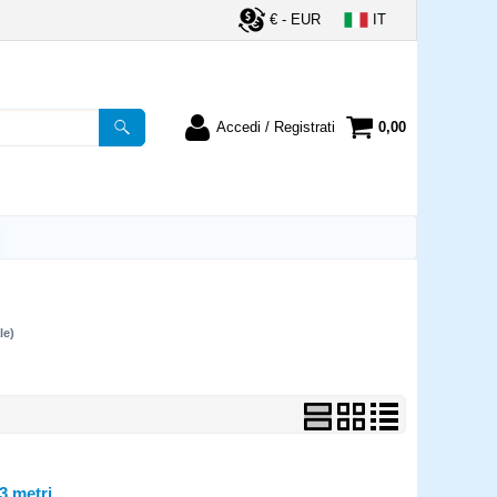
€ - EUR
IT
Accedi / Registrati
0,00
registrato
Sono un nuovo cliente
ordine inserisci il
Se non sei ancora registrato sul
a password e poi
nostro sito clicca sul pulsante
lsante "Accedi"
"Registrati"
utente:
le)
word:
la password?
 metri