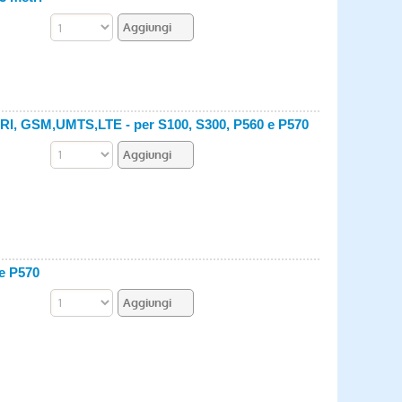
BRI, GSM,UMTS,LTE - per S100, S300, P560 e P570
 e P570