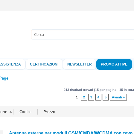
Sono già 
Per completare l'
nome utente e l
ASSISTENZA
CERTIFICAZIONI
NEWSLETTER
PROMO ATTIVE
clicca sul pu
Nome 
Page
213 risultati trovati (15 per pagina - 15 in tota
Pass
1
2
3
4
5
Avanti »
Hai perso 
Antenna esterna per moduli GSM/CMDA/WCDMA con cavo 3