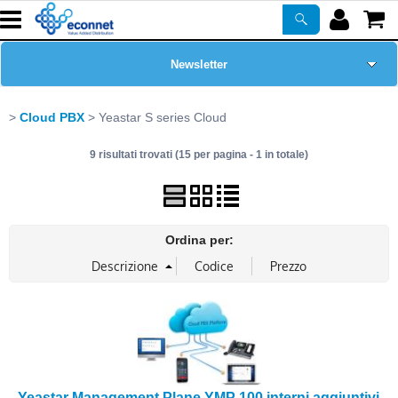
Newsletter
Home Page
Cloud PBX
Yeastar S series Cloud
9 risultati trovati (15 per pagina - 1 in totale)
Chi siamo
Prodotti
Ordina per:
Corsi
ASSISTENZA
Certificazioni
PROMO ATTIVE
Yeastar Management Plane YMP 100 interni aggiuntivi