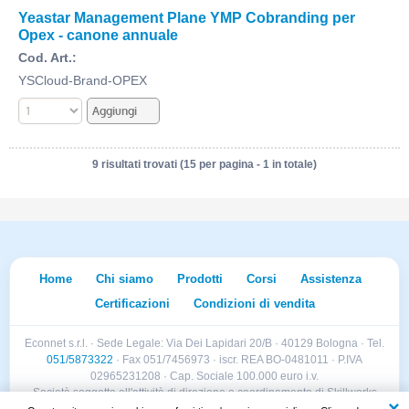
Yeastar Management Plane YMP Cobranding per
Opex - canone annuale
Cod. Art.:
YSCloud-Brand-OPEX
9 risultati trovati (15 per pagina - 1 in totale)
Home
Chi siamo
Prodotti
Corsi
Assistenza
Certificazioni
Condizioni di vendita
Econnet s.r.l. · Sede Legale: Via Dei Lapidari 20/B · 40129 Bologna · Tel.
051/5873322
· Fax 051/7456973 · iscr. REA BO-0481011 · P.IVA
02965231208 · Cap. Sociale 100.000 euro i.v.
Società soggetta all'attività di direzione e coordinamento di Skillworks