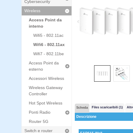
Cybersecurity
Wireless
Access Point da
interno
Wifi5 - 802.11ac
Wifi6 - 802.11ax
Wifi7 - 802.11be
Access Point da
esterno
Accessori Wireless
Wireless Gateway
Controller
Hot Spot Wireless
Files scaricaribili (1)
Altr
Scheda
Ponti Radio
Descrizione
Router 5G
Switch e router