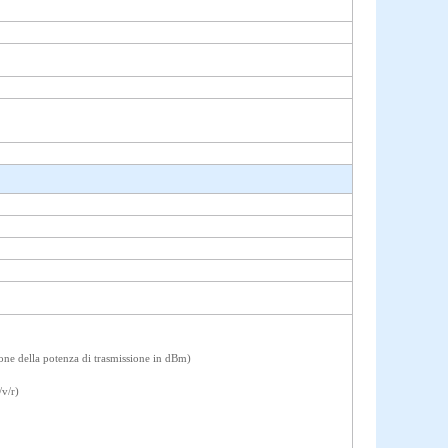
ione della potenza di trasmissione in dBm)
/v/r)