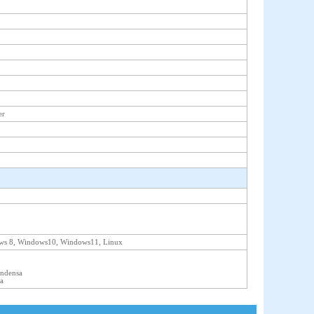
er
ows 8, Windows10, Windows11, Linux
ondensa
sa