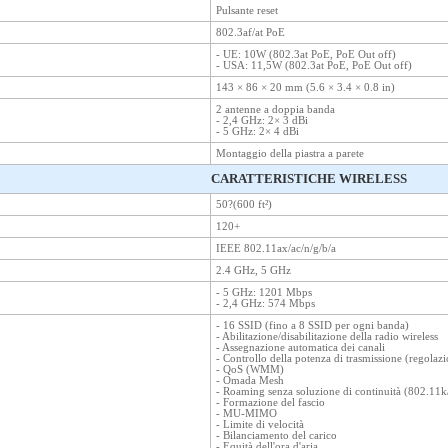
Pulsante reset
802.3af/at PoE
- UE: 10W (802.3at PoE, PoE Out off)
- USA: 11,5W (802.3at PoE, PoE Out off)
143 × 86 × 20 mm (5.6 × 3.4 × 0.8 in)
2 antenne a doppia banda
- 2,4 GHz: 2× 3 dBi
- 5 GHz: 2× 4 dBi
Montaggio della piastra a parete
CARATTERISTICHE WIRELESS
50?(600 ft²)
120+
IEEE 802.11ax/ac/n/g/b/a
2.4 GHz, 5 GHz
- 5 GHz: 1201 Mbps
- 2,4 GHz: 574 Mbps
- 16 SSID (fino a 8 SSID per ogni banda)
- Abilitazione/disabilitazione della radio wireless
- Assegnazione automatica dei canali
- Controllo della potenza di trasmissione (regolaz
- QoS (WMM)
- Omada Mesh
- Roaming senza soluzione di continuità (802.11k
- Formazione del fascio
- MU-MIMO
- Limite di velocità
- Bilanciamento del carico
- Equità dell'ora d'aria