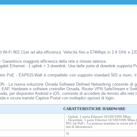
d Wi-Fi 802.11ax ad alta efficienza. Velocità fino a 574Mbps in 2.4 GHz e 1
 - Garantisce maggiore efficienza della rete e minore latenza.
Gigabit Ethernet - 1 uplink + 3 downlink. Una delle porte di downlink supporta 
orto PoE - EAP615-Wall è compatibile con supporto standard 503 a muro, il 
DN - La nuova soluzione Omada Software Defined Networking consente di ges
rie EAP, Hardware e software controller Omada, Router VPN SafeStream e Sw
da, per dispositivi Android e iOS, consente di accedere da remoto alla rete 
ida e sicura tramite Captive Portal con molteplici opzioni di login.
CARATTERISTICHE HARDWARE
- Uplink: 1 porta Ethernet 10/100/1000 Mbps
- Downlink: 3 porte Ethernet 10/100/1000 Mbps 
802.3at PoE+. La potenza massima in uscita per i
test di laboratorio).
Sì