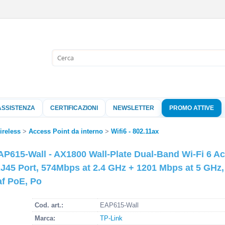
Sono già 
Per completare l'
nome utente e l
ASSISTENZA
CERTIFICAZIONI
NEWSLETTER
PROMO ATTIVE
clicca sul pu
Nome 
ireless
Access Point da interno
Wifi6 - 802.11ax
EAP615-Wall - AX1800 Wall-Plate Dual-Band Wi-Fi 6 Ac
Pass
RJ45 Port, 574Mbps at 2.4 GHz + 1201 Mbps at 5 GHz
af PoE, Po
Hai perso 
Cod. art.:
EAP615-Wall
Marca:
TP-Link