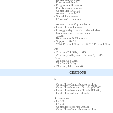
- Direzione di banda
- Programma di riavvio
- Pianificazione wireless
- Contabilità RADIUS
- Autenticazione MAC
- Statistiche wireless
- IP statico/IP dinamico
- Autenticazione Captive Portal
- Controllo degli accessi
- Filtraggio degli indirizzi Mac wireless
- Isolamento wireless tra i client
- VLAN
- Rilevamento di AP anomali
- Supporto 802.1X
- WPA-Personale/Impresa, WPA2-Personale/Impre
CE:
- 20 dBm (2.4 GHz, EIRP)
- 23 dBm(5 GHz, band1 & band2, EIRP)
FCC:
- 21 dBm (2.4 GHz)
- 21 dBm (5 GHz)
- 21 dBm(5Ghz, Band4)
GESTIONE
Si
- Controllore Omada basato su cloud
- Controllore hardware Omada (OC300)
- Controllore hardware Omada (OC200)
- Controllore software Omada
Sì, attraverso
- OC300
- OC200
- Controllore software Omada
- Controllore Omada basato su cloud