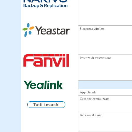
Sicurezza wireless
Potenza di trasmissione
App Omada
Gestione centralizzata
Tutti i marchi
Accesso al cloud