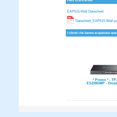
Files scaricaribili
EAP615-Wall Datasheet
Datasheet_EAP615-Wall.pd
I clienti che hanno acquistato que
* Promo * - TP-
ES228GMP - Omada
Gigabit Easy M
Switch with 24-Po
24× Gigabit PoE+ 
Gigabit Non-PoE 
Gigabit SFP P
802.3at/af, 384 W 
1U 19-inch Rack-
Steel Cas