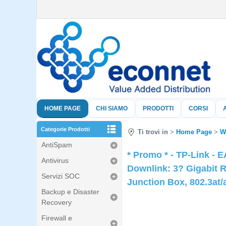
HOME PAGE
CHI SIAMO
PRODOTTI
CORSI
Categorie Prodotti
Ti trovi in
Home Page
W
AntiSpam
* Promo * - TP-Link - 
Antivirus
Downlink: 3? Gigabit 
Servizi SOC
Junction Box, 802.3at/
Backup e Disaster
Recovery
Firewall e