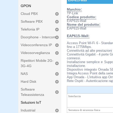
EAP615-Wall
GPON
Marchio:
TP-Link
Cloud PBX
Codice prodotto:
EAP615-Wall
Software PBX
Nome del prodotto:
EAP615-Wall
Telefonia IP
EAP615-Wall:
Doorphone - Intercom
Access Point Wi-Fi 6 - Standar
Videoconferenza IP
fino a 1775Mbps.
Connettività ad alte prestazioni
Videosorveglianza
Connettività Gigabit - 4 porte 
connessi.
Ripetitori Mobile 2G-
Installazione semplice e Supp
3G-4G
installazione.
Dispositivo integrato Omada S
Integra Access Point della se
NAS
App Omada - L'intuitiva app Oma
Rete Ospiti - Autenticazione rap
Hard Disk
Software
Teleassistenza
Interfaccia
Soluzioni IoT
Industrial
Serratura di sicurezza fisica