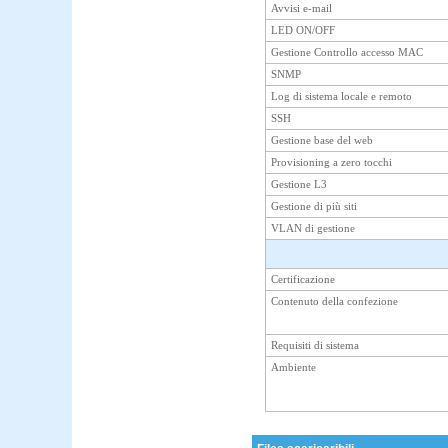
Avvisi e-mail
LED ON/OFF
Gestione Controllo accesso MAC
SNMP
Log di sistema locale e remoto
SSH
Gestione base del web
Provisioning a zero tocchi
Gestione L3
Gestione di più siti
VLAN di gestione
Certificazione
Contenuto della confezione
Requisiti di sistema
Ambiente