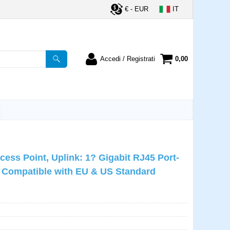
€ - EUR
IT
Accedi / Registrati
0,00
registrato
Sono un nuovo cliente
ordine inserisci il
Se non sei ancora registrato sul
a password e poi
nostro sito clicca sul pulsante
lsante "Accedi"
"Registrati"
utente:
cess Point, Uplink: 1? Gigabit RJ45 Port-
word:
, Compatible with EU & US Standard
la password?