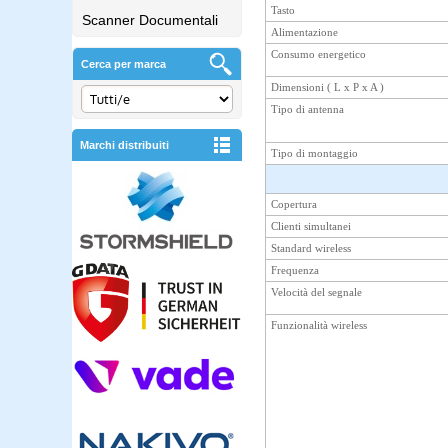
Tasto
Scanner Documentali
Alimentazione
Consumo energetico
Cerca per marca
Dimensioni ( L x P x A )
Tipo di antenna
Marchi distribuiti
Tipo di montaggio
Copertura
Clienti simultanei
Standard wireless
Frequenza
Velocità del segnale
Funzionalità wireless