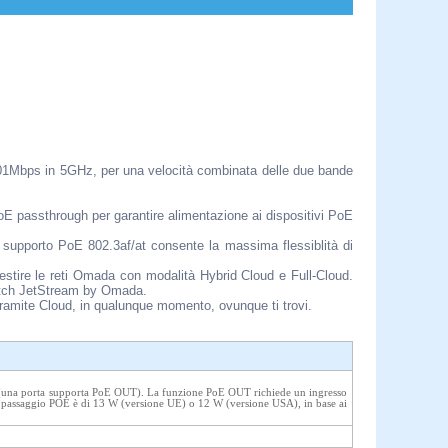
201Mbps in 5GHz, per una velocità combinata delle due bande
PoE passthrough per garantire alimentazione ai dispositivi PoE
supporto PoE 802.3af/at consente la massima flessiblità di
tire le reti Omada con modalità Hybrid Cloud e Full-Cloud.
itch JetStream by Omada.
tramite Cloud, in qualunque momento, ovunque ti trovi.
(una porta supporta PoE OUT). La funzione PoE OUT richiede un ingresso
l passaggio POE è di 13 W (versione UE) o 12 W (versione USA), in base ai