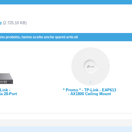
(2.725,10 KB)
f
sto prodotto, hanno scelto anche questi articoli
Link -
* Promo * - TP-Link - EAP613
 28-Port
- AX1800 Ceiling Mount
anaged
Dual-Band Wi-Fi 6 Access
rt PoE+,
Point, 1x Gigabit RJ45 Port,
Ports, 2x
574Mbps at 2.4 GHz + 1201
Ports, 2×
Mbps at 5 GHz, 802.3at POE
orts,
and 12V DC (Power Adapter
PoE Power,
is not included), 2x Internal
mountable
Antennas, MU-MIMO,
e
Seamless Roaming, Ba