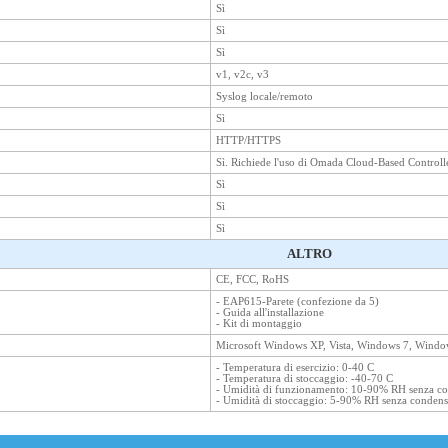
Sì
Sì
Sì
v1, v2c, v3
Syslog locale/remoto
Sì
HTTP/HTTPS
Sì. Richiede l'uso di Omada Cloud-Based Controll
Sì
Sì
Sì
ALTRO
CE, FCC, RoHS
- EAP615-Parete (confezione da 5)
- Guida all'installazione
- Kit di montaggio
Microsoft Windows XP, Vista, Windows 7, Wind
- Temperatura di esercizio: 0-40 C
- Temperatura di stoccaggio: -40-70 C
- Umidità di funzionamento: 10-90% RH senza c
- Umidità di stoccaggio: 5-90% RH senza conden