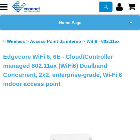
Home Page
Chi siamo
Wireless
Access Point da interno
Wifi6 - 802.11ax
Prodotti
Edgecore WiFi 6, 6E - Cloud/Controller
managed 802.11ax (WiFi6) Dualband
Corsi
Concurrent, 2x2, enterprise-grade, Wi-Fi 6
indoor access point
ASSISTENZA
Certificazioni
Newsletter
PROMO ATTIVE