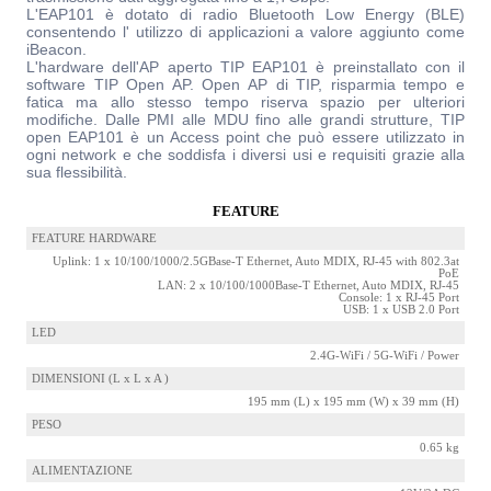
L'EAP101 è dotato di radio Bluetooth Low Energy (BLE)
consentendo l' utilizzo di applicazioni a valore aggiunto come
iBeacon.
L'hardware dell'AP aperto TIP EAP101 è preinstallato con il
software TIP Open AP. Open AP di TIP, risparmia tempo e
fatica ma allo stesso tempo riserva spazio per ulteriori
modifiche. Dalle PMI alle MDU fino alle grandi strutture, TIP
open EAP101 è un Access point che può essere utilizzato in
ogni network e che soddisfa i diversi usi e requisiti grazie alla
sua flessibilità.
FEATURE
FEATURE HARDWARE
Uplink: 1 x 10/100/1000/2.5GBase-T Ethernet, Auto MDIX, RJ-45 with 802.3at
PoE
LAN: 2 x 10/100/1000Base-T Ethernet, Auto MDIX, RJ-45
Console: 1 x RJ-45 Port
USB: 1 x USB 2.0 Port
LED
2.4G-WiFi / 5G-WiFi / Power
DIMENSIONI (L x L x A )
195 mm (L) x 195 mm (W) x 39 mm (H)
PESO
0.65 kg
ALIMENTAZIONE