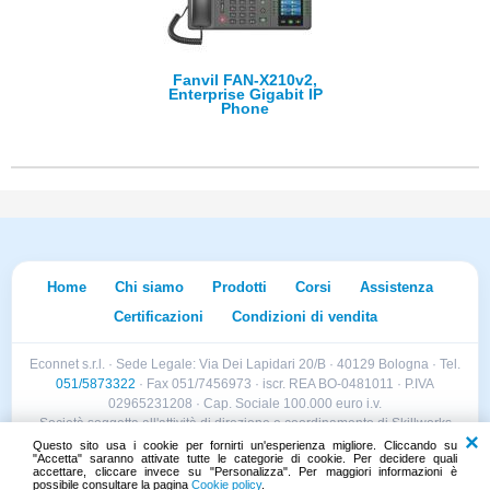
Fanvil FAN-X210v2,
Enterprise Gigabit IP
Phone
Home
Chi siamo
Prodotti
Corsi
Assistenza
Certificazioni
Condizioni di vendita
Econnet s.r.l. · Sede Legale: Via Dei Lapidari 20/B · 40129 Bologna · Tel.
051/5873322
· Fax 051/7456973 · iscr. REA BO-0481011 · P.IVA
02965231208 · Cap. Sociale 100.000 euro i.v.
Società soggetta all'attività di direzione e coordinamento di Skillworks
Holding s.r.l. · Sede Legale: Via Vittorio Emanuele II 28 · Roncadelle (BS)
Questo sito usa i cookie per fornirti un'esperienza migliore. Cliccando su
"Accetta" saranno attivate tutte le categorie di cookie. Per decidere quali
- C.F. 04151440981
accettare, cliccare invece su "Personalizza". Per maggiori informazioni è
possibile consultare la pagina
Cookie policy
.