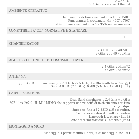
12V/2A DC
802.3at Power over Ethernet
AMBIENTE OPERATIVO
Temperatura di funzionamento: da 0Cº a +50Cº
Temperatura di stoccaggio: da -40Cº a 70Cº
Umidità di Funzionamento: da 5 a 95% senza-condensa
COMPATIBILITA' CON NORMATIVE E STANDARD
FCC
CHANNELIZATION
2.4 GHz: 20 / 40 MHz
5 GHz: 20 / 40 / 80Mhz
AGGREGATE CONDUCTED TRANSMIT POWER
2.4 GHz: 26dBm*2
5 GHz: 26dBm*2
ANTENNA
Type: 3 x Built-in antenna (2 x 2.4 GHz & 5 GHz, 1 x Bluetooth Low Energy)
Gain: 4.8 dBi (2.4 GHz), 6 dBi (5 GHz), 4.6 dBi (BLE)
CARATTERISTICHE
Dual-Band simultaneo a 2,4 GHz e 5 GHz
802.11ax 2x2:2 UL MU-MIMO che supporta una velocità di trasferimento dati fino
a 1,7 Gbps.
Supporto fino a 32 SSID (16 per radio).
Sicurezza wireless di livello aziendale
Bluetooth low energy (BLE)
802.3at Alimentazione su Ethernet (PoE)
MONTAGGIO A MURO
Montaggio a parete/soffitto/T-bar (kit di montaggio incluso)