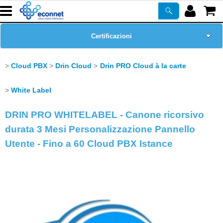
Certificazioni
Home Page
Cloud PBX
Drin Cloud
Drin PRO Cloud à la carte
Chi siamo
White Label
DRIN PRO WHITELABEL - Canone ricorsivo
Prodotti
durata 3 Mesi Personalizzazione Pannello
Corsi
Utente - Fino a 60 Cloud PBX Istance
ASSISTENZA
Newsletter
PROMO ATTIVE