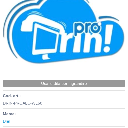
Usa le dita per ingrandire
Cod. art.:
DRIN-PROALC-WL60
Marca:
Drin