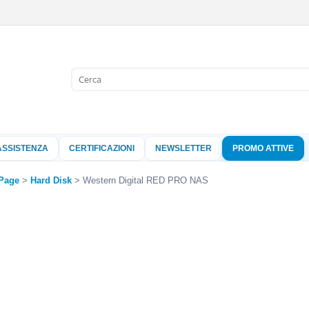
Sono già 
Per completare l'
nome utente e l
ASSISTENZA
CERTIFICAZIONI
NEWSLETTER
PROMO ATTIVE
clicca sul pu
Nome 
Page
Hard Disk
Western Digital RED PRO NAS
Pass
Hai perso 