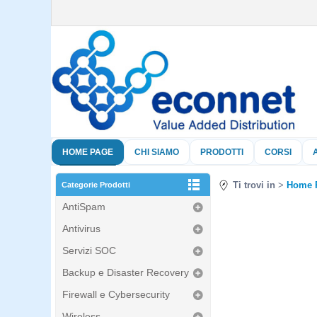
HOME PAGE
CHI SIAMO
PRODOTTI
CORSI
Ti trovi in
Home 
Categorie Prodotti
AntiSpam
Antivirus
Servizi SOC
Backup e Disaster Recovery
Firewall e Cybersecurity
Wireless