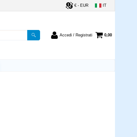
€ - EUR
IT
Accedi / Registrati
0,00
registrato
Sono un nuovo cliente
ordine inserisci il
Se non sei ancora registrato sul
a password e poi
nostro sito clicca sul pulsante
lsante "Accedi"
"Registrati"
utente:
word:
la password?