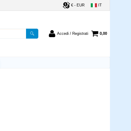
€ - EUR
IT
Accedi / Registrati
0,00
registrato
Sono un nuovo cliente
ordine inserisci il
Se non sei ancora registrato sul
a password e poi
nostro sito clicca sul pulsante
lsante "Accedi"
"Registrati"
utente:
word:
la password?