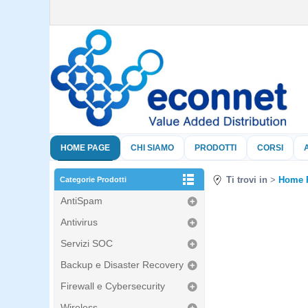
HOME PAGE
CHI SIAMO
PRODOTTI
CORSI
Ti trovi in
Home 
Categorie Prodotti
AntiSpam
Antivirus
Servizi SOC
Backup e Disaster Recovery
Firewall e Cybersecurity
Wireless