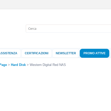
Sono già 
Per completare l'
nome utente e l
ASSISTENZA
CERTIFICAZIONI
NEWSLETTER
PROMO ATTIVE
clicca sul pu
Nome 
Page
Hard Disk
Western Digital Red NAS
Pass
Hai perso 