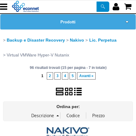
Prodotti
Home Page
Backup e Disaster Recovery
Nakivo
Lic. Perpetua
Chi siamo
Virtual VMWare Hyper-V Nutanix
96 risultati trovati (15 per pagina - 7 in totale)
Corsi
1
2
3
4
5
Avanti »
ASSISTENZA
Certificazioni
Ordina per:
Newsletter
PROMO ATTIVE