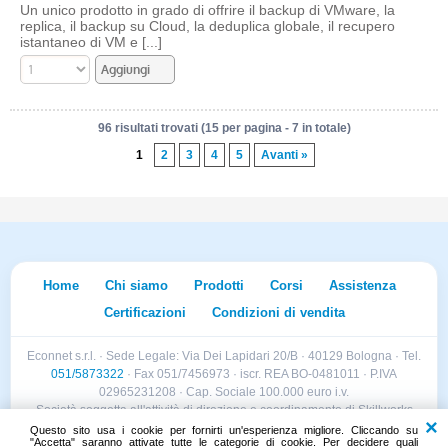
Un unico prodotto in grado di offrire il backup di VMware, la
replica, il backup su Cloud, la deduplica globale, il recupero
istantaneo di VM e [...]
96 risultati trovati (15 per pagina - 7 in totale)
1
2
3
4
5
Avanti »
Home
Chi siamo
Prodotti
Corsi
Assistenza
Certificazioni
Condizioni di vendita
Econnet s.r.l. · Sede Legale: Via Dei Lapidari 20/B · 40129 Bologna · Tel.
051/5873322
· Fax 051/7456973 · iscr. REA BO-0481011 · P.IVA
02965231208 · Cap. Sociale 100.000 euro i.v.
Società soggetta all'attività di direzione e coordinamento di Skillworks
Holding s.r.l. · Sede Legale: Via Vittorio Emanuele II 28 · Roncadelle (BS)
Questo sito usa i cookie per fornirti un'esperienza migliore. Cliccando su
"Accetta" saranno attivate tutte le categorie di cookie. Per decidere quali
- C.F. 04151440981