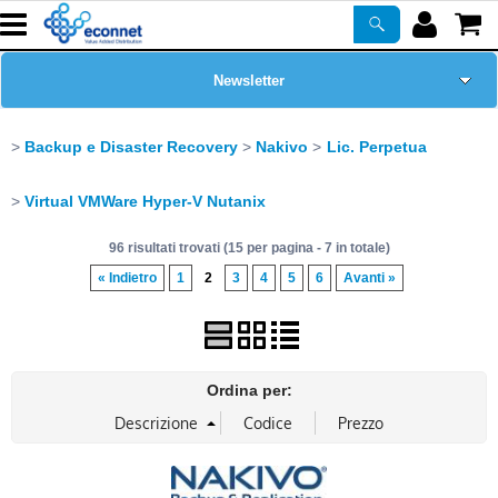
Newsletter
Home Page
Backup e Disaster Recovery
Nakivo
Lic. Perpetua
Chi siamo
Virtual VMWare Hyper-V Nutanix
96 risultati trovati (15 per pagina - 7 in totale)
Prodotti
« Indietro
1
2
3
4
5
6
Avanti »
Corsi
ASSISTENZA
Ordina per:
Certificazioni
PROMO ATTIVE