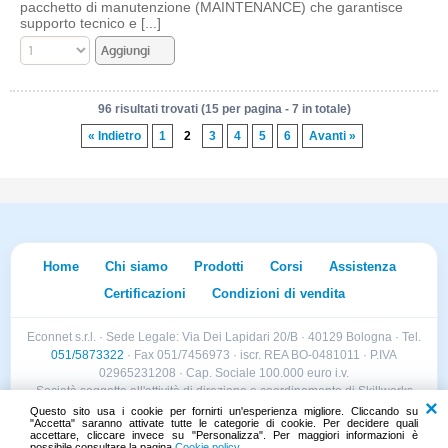
pacchetto di manutenzione (MAINTENANCE) che garantisce
supporto tecnico e [...]
96 risultati trovati (15 per pagina - 7 in totale)
« Indietro
1
2
3
4
5
6
Avanti »
Home
Chi siamo
Prodotti
Corsi
Assistenza
Certificazioni
Condizioni di vendita
Econnet s.r.l. · Sede Legale: Via Dei Lapidari 20/B · 40129 Bologna · Tel.
051/5873322
· Fax 051/7456973 · iscr. REA BO-0481011 · P.IVA
02965231208 · Cap. Sociale 100.000 euro i.v.
Società soggetta all'attività di direzione e coordinamento di Skillworks
Holding s.r.l. · Sede Legale: Via Vittorio Emanuele II 28 · Roncadelle (BS)
Questo sito usa i cookie per fornirti un'esperienza migliore. Cliccando su
"Accetta" saranno attivate tutte le categorie di cookie. Per decidere quali
- C.F. 04151440981
accettare, cliccare invece su "Personalizza". Per maggiori informazioni è
possibile consultare la pagina
Cookie policy
.