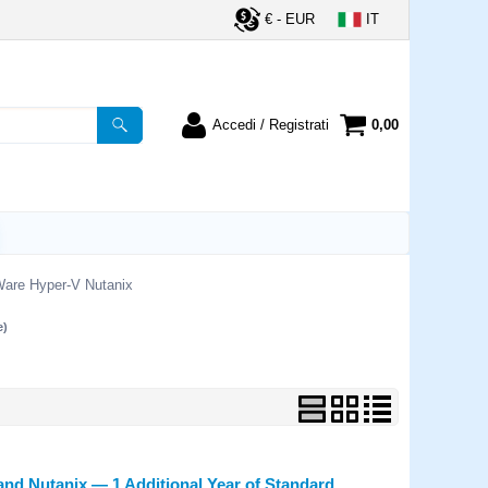
€ - EUR
IT
Accedi / Registrati
0,00
registrato
Sono un nuovo cliente
ordine inserisci il
Se non sei ancora registrato sul
a password e poi
nostro sito clicca sul pulsante
lsante "Accedi"
"Registrati"
utente:
Ware Hyper-V Nutanix
e)
word:
la password?
nd Nutanix — 1 Additional Year of Standard