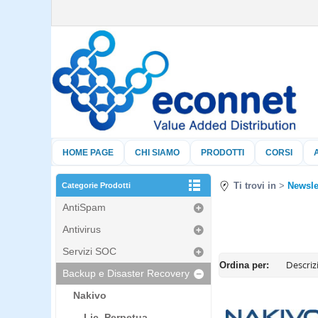
HOME PAGE
CHI SIAMO
PRODOTTI
CORSI
Ti trovi in
Newsle
Categorie Prodotti
AntiSpam
Antivirus
Servizi SOC
Ordina per:
Backup e Disaster Recovery
Nakivo
Lic. Perpetua