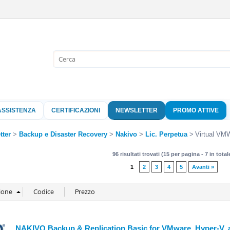
Sono già 
Per completare l'
nome utente e l
ASSISTENZA
CERTIFICAZIONI
NEWSLETTER
PROMO ATTIVE
clicca sul pu
Nome 
tter
Backup e Disaster Recovery
Nakivo
Lic. Perpetua
Virtual VM
96 risultati trovati (15 per pagina - 7 in total
Pass
1
2
3
4
5
Avanti »
Hai perso 
NAKIVO Backup & Replication Basic for VMware, Hyper-V, a