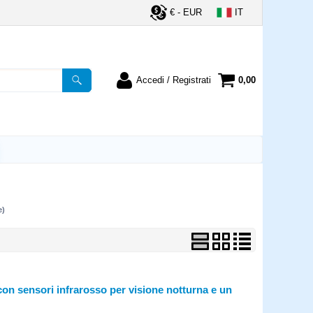
€ - EUR
IT
Accedi / Registrati
0,00
registrato
Sono un nuovo cliente
ordine inserisci il
Se non sei ancora registrato sul
a password e poi
nostro sito clicca sul pulsante
lsante "Accedi"
"Registrati"
utente:
e)
word:
la password?
on sensori infrarosso per visione notturna e un