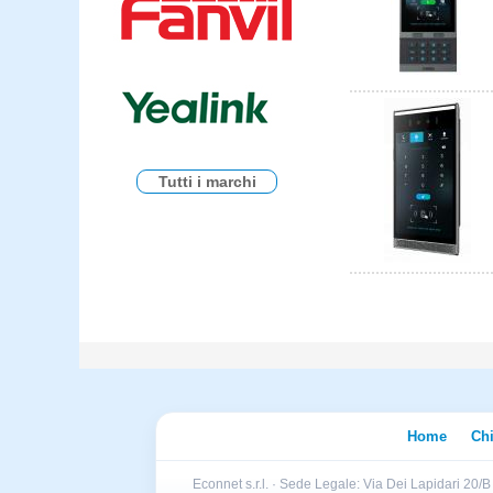
Tutti i marchi
Home
Ch
Econnet s.r.l. · Sede Legale: Via Dei Lapidari 20/