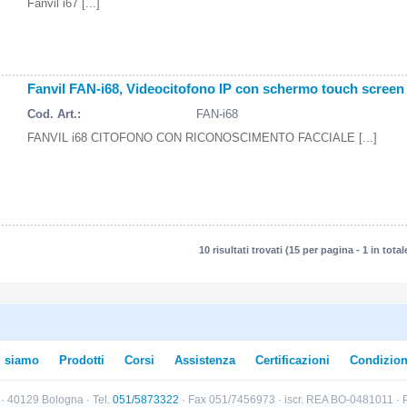
Fanvil i67 [...]
Fanvil FAN-i68, Videocitofono IP con schermo touch screen 8
Cod. Art.:
FAN-i68
FANVIL i68 CITOFONO CON RICONOSCIMENTO FACCIALE [...]
10 risultati trovati (15 per pagina - 1 in total
i siamo
Prodotti
Corsi
Assistenza
Certificazioni
Condizion
B · 40129 Bologna · Tel.
051/5873322
· Fax 051/7456973 · iscr. REA BO-0481011 · P