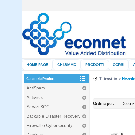
HOME PAGE
CHI SIAMO
PRODOTTI
CORSI
Ti trovi in
Newsle
Categorie Prodotti
AntiSpam
Antivirus
Ordina per:
Servizi SOC
Backup e Disaster Recovery
Firewall e Cybersecurity
Wireless