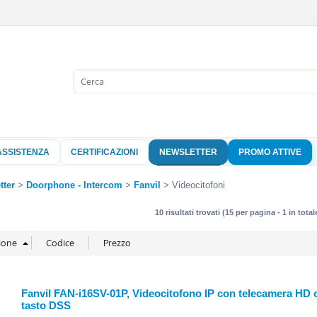
Sono già 
Per completare l'
nome utente e l
ASSISTENZA
CERTIFICAZIONI
NEWSLETTER
PROMO ATTIVE
clicca sul pu
Nome 
tter
Doorphone - Intercom
Fanvil
Videocitofoni
10 risultati trovati (15 per pagina - 1 in total
Pass
Hai perso 
Fanvil FAN-i16SV-01P, Videocitofono IP con telecamera HD c
tasto DSS