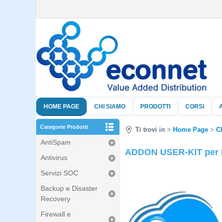
HOME PAGE
CHI SIAMO
PRODOTTI
CORSI
Categorie Prodotti
Ti trovi in
Home Page
C
AntiSpam
ADDON USER-KIT per D
Antivirus
Servizi SOC
Backup e Disaster
Recovery
Firewall e