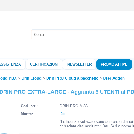
Sono già 
Per completare l'
nome utente e l
ASSISTENZA
CERTIFICAZIONI
NEWSLETTER
PROMO ATTIVE
clicca sul pu
Nome 
loud PBX
Drin Cloud
Drin PRO Cloud a pacchetto
User Addon
RIN PRO EXTRA-LARGE - Aggiunta 5 UTENTI al PBX
Pass
Cod. art.:
DRIN-PRO-A.36
Marca:
Drin
Hai perso 
*Le licenze software sono sempre ordinabil
richiedere dati aggiuntivi (es. S/N o nome i