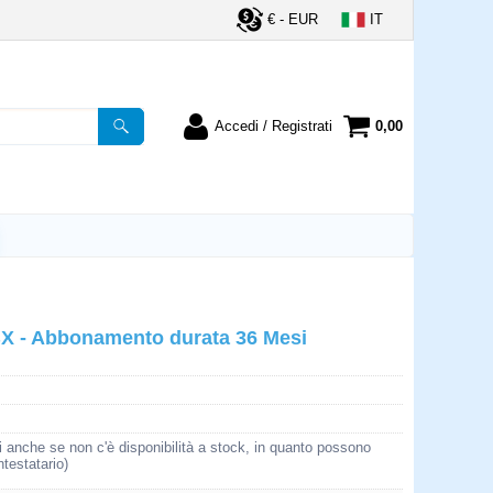
€ - EUR
IT
Accedi / Registrati
0,00
registrato
Sono un nuovo cliente
ordine inserisci il
Se non sei ancora registrato sul
a password e poi
nostro sito clicca sul pulsante
lsante "Accedi"
"Registrati"
utente:
 - Abbonamento durata 36 Mesi
word:
la password?
i anche se non c'è disponibilità a stock, in quanto possono
ntestatario)