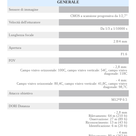
GENERALE
Sensore di immagine
CMOS a scansione progressiva da 1/2,7"
Velocità dell'otturatore
Da 1/3 a 1/10000 s
Lunghezza focale
2.8/4 mm
Apertura
F1.6
FOV
- 2,8 mm:
Campo visivo orizzontale: 100C, campo visivo verticale: 54C, campo visivo
diagonale: 118C
- 4 mm:
Campo visivo orizzontale: 80,4C, campo visivo verticale: 41,8C, campo visivo
diagonale: 98,7C
Attacco obiettivo
M12*P 0.5
DORI Distanza
- 2,8 mm
Rilevamento: 64 m (210 ft)
Osservazione: 27 m (89 ft)
Riconoscimento: 13 m (43 ft)
Identificazione: 6 m (20 ft)
- 4 mm
Rilevamento: 80 m (262 ft)