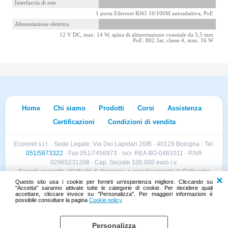
Interfaccia di rete
1 porta Ethernet RJ45 10/100M autoadattiva, PoE
Alimentazione elettrica
12 V DC, max. 14 W, spina di alimentazione coassiale da 5,5 mm
PoE: 802.3at, classe 4, max. 16 W
Home
Chi siamo
Prodotti
Corsi
Assistenza
Certificazioni
Condizioni di vendita
Econnet s.r.l. · Sede Legale: Via Dei Lapidari 20/B · 40129 Bologna · Tel.
051/5873322
· Fax 051/7456973 · iscr. REA BO-0481011 · P.IVA
02965231208 · Cap. Sociale 100.000 euro i.v.
Società soggetta all'attività di direzione e coordinamento di Skillworks
Holding s.r.l. · Sede Legale: Via Vittorio Emanuele II 28 · Roncadelle (BS)
Questo sito usa i cookie per fornirti un'esperienza migliore. Cliccando su
"Accetta" saranno attivate tutte le categorie di cookie. Per decidere quali
- C.F. 04151440981
accettare, cliccare invece su "Personalizza". Per maggiori informazioni è
possibile consultare la pagina
Cookie policy
.
Personalizza