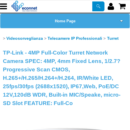
Home Page
Chi siamo
Videosorveglianza
Telecamere IP Professionali
Turret
Prodotti
TP-Link - 4MP Full-Color Turret Network
Camera SPEC: 4MP, 4mm Fixed Lens, 1/2.7?
Corsi
Progressive Scan CMOS,
H.265+/H.265/H.264+/H.264, IR/White LED,
ASSISTENZA
25fps/30fps (2688x1520), IP67,Web, PoE/DC
12V,120dB WDR, Built-in MIC/Speake, micro-
Certificazioni
SD Slot FEATURE: Full-Co
Newsletter
PROMO ATTIVE