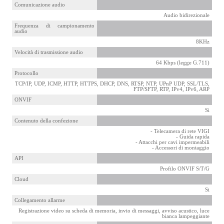
Comunicazione audio
Audio bidirezionale
Frequenza di campionamento
audio
8KHz
Velocità di trasmissione audio
64 Kbps (legge G.711)
Protocollo
TCP/IP, UDP, ICMP, HTTP, HTTPS, DHCP, DNS, RTSP, NTP, UPnP UDP, SSL/TLS,
FTP/SFTP, RTP, IPv4, IPv6, ARP
ONVIF
Si
Contenuto della confezione
- Telecamera di rete VIGI
- Guida rapida
- Attacchi per cavi impermeabili
- Accessori di montaggio
API
Profilo ONVIF S/T/G
Cloud
Si
Collegamento allarme
Registrazione video su scheda di memoria, invio di messaggi, avviso acustico, luce
bianca lampeggiante