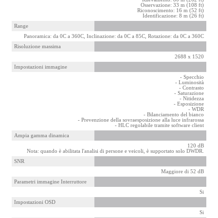
Osservazione: 33 m (108 ft)
Riconoscimento: 16 m (52 ft)
Identificazione: 8 m (26 ft)
Range
Panoramica: da 0C a 360C, Inclinazione: da 0C a 85C, Rotazione: da 0C a 360C
Risoluzione massima
2688 x 1520
Impostazioni immagine
- Specchio
- Luminosità
- Contrasto
- Saturazione
- Nitidezza
- Esposizione
- WDR
- Bilanciamento del bianco
- Prevenzione della sovraesposizione alla luce infrarossa
- HLC regolabile tramite software client
Ampia gamma dinamica
120 dB
Nota: quando è abilitata l'analisi di persone e veicoli, è supportato solo DWDR.
SNR
Maggiore di 52 dB
Parametri immagine Interruttore
Si
Impostazioni OSD
Si