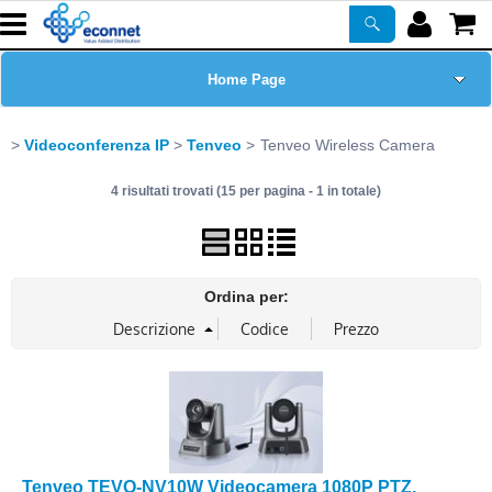
Home Page
Chi siamo
Videoconferenza IP
Tenveo
Tenveo Wireless Camera
4 risultati trovati (15 per pagina - 1 in totale)
Prodotti
Corsi
Ordina per:
ASSISTENZA
Certificazioni
Newsletter
PROMO ATTIVE
Tenveo TEVO-NV10W Videocamera 1080P PTZ,