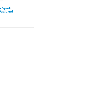
 - Spark
Dualband
ise AP w/
 PoE