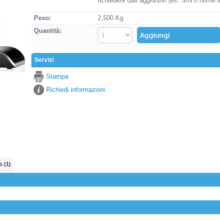
richiedere dati aggiuntivi (es. S/N o nome i
Peso:
2,500 Kg
Quantità:
Servizi
Stampa
Richiedi informazioni
o (1)