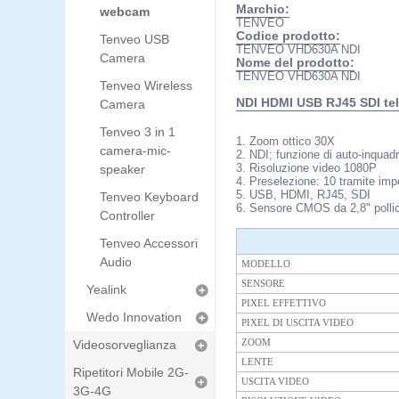
Marchio:
webcam
TENVEO
Codice prodotto:
Tenveo USB
TENVEO VHD630A NDI
Camera
Nome del prodotto:
TENVEO VHD630A NDI
Tenveo Wireless
NDI HDMI USB RJ45 SDI te
Camera
Tenveo 3 in 1
1. Zoom ottico 30X
camera-mic-
2. NDI; funzione di auto-inquad
3. Risoluzione video 1080P
speaker
4. Preselezione: 10 tramite im
5. USB, HDMI, RJ45, SDI
Tenveo Keyboard
6. Sensore CMOS da 2,8" pollici
Controller
Tenveo Accessori
Audio
MODELLO
SENSORE
Yealink
PIXEL EFFETTIVO
Wedo Innovation
PIXEL DI USCITA VIDEO
Videosorveglianza
ZOOM
LENTE
Ripetitori Mobile 2G-
USCITA VIDEO
3G-4G