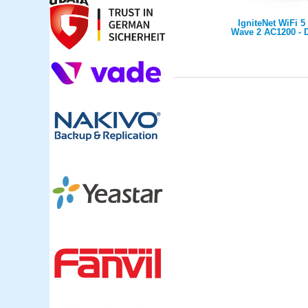
IgniteNet WiFi 5
Wave 2 AC1200 - 
Concurrent Enterpr
int antenna,