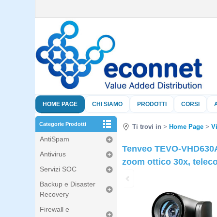
HOME PAGE
CHI SIAMO
PRODOTTI
CORSI
Categorie Prodotti
Ti trovi in
Home Page
V
AntiSpam
Tenveo TEVO-VHD630A-
Antivirus
zoom ottico 30x, tele
Servizi SOC
Backup e Disaster
Recovery
Firewall e