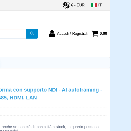
€ - EUR
IT
Accedi / Registrati
0,00
registrato
Sono un nuovo cliente
ordine inserisci il
Se non sei ancora registrato sul
a password e poi
nostro sito clicca sul pulsante
lsante "Accedi"
"Registrati"
utente:
ma con supporto NDI - AI autoframing -
word:
S485, HDMI, LAN
la password?
i anche se non c'è disponibilità a stock, in quanto possono