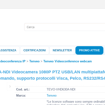
Sono già 
Per completare l'
nome utente e l
ASSISTENZA
CERTIFICAZIONI
NEWSLETTER
PROMO ATTIVE
clicca sul pu
Nome 
ideoconferenza IP
Tenveo
Tenveo Videoconference webcam
NDI Videocamera 1080P PTZ USB/LAN multipiattafor
Pass
comando, supporto protocolli Visca, Pelco, RS232/R
Cod. art.:
TEVO-VHD630A-NDI
Hai perso 
Marca:
Tenveo
*Le licenze software sono sempre ordinabil