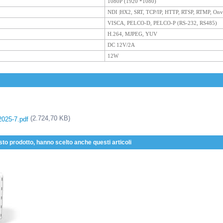
1080P (1920 *1080)
NDI |HX2, SRT, TCP/IP, HTTP, RTSP, RTMP, Onvif
VISCA, PELCO-D, PELCO-P (RS-232, RS485)
H.264, MJPEG, YUV
DC 12V/2A
12W
(2.724,70 KB)
2025-7.pdf
sto prodotto, hanno scelto anche questi articoli