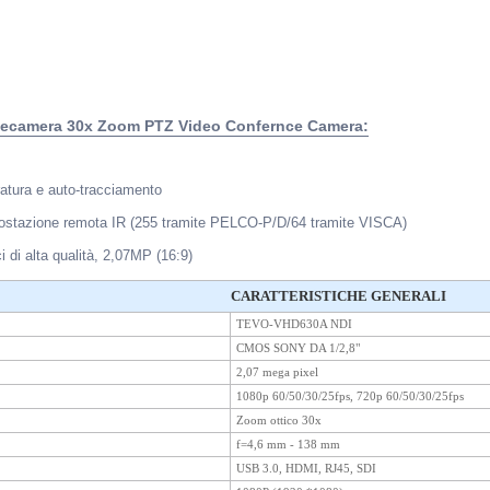
lecamera 30x Zoom PTZ Video Confernce Camera:
ratura e auto-tracciamento
postazione remota IR (255 tramite PELCO-P/D/64 tramite VISCA)
 di alta qualità, 2,07MP (16:9)
CARATTERISTICHE GENERALI
TEVO-VHD630A NDI
CMOS SONY DA 1/2,8"
2,07 mega pixel
1080p 60/50/30/25fps, 720p 60/50/30/25fps
Zoom ottico 30x
f=4,6 mm - 138 mm
USB 3.0, HDMI, RJ45, SDI