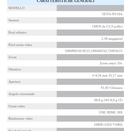
CARATTERISTICHE GENERALI
MODELLO
TEVO-NV10A
Sensore
CMOS da 1/2,9 pollici
Pixel effettivi
2,38 megapixel
Pixel uscita video
1080P60/50/30/25,1080i60/50,720P30/25
Zoom
Zoom ottico 10x
Obiettivo
f=4,34 mm 35,17 mm
Apertura
F1,85~Chiusura
Angolo orizzontale
68,8 g (W)-8,8 g (T)
Uscita video
USB, HDMI, SDI
Risoluzione video
1080P (1920 *1080)
Standard segnale