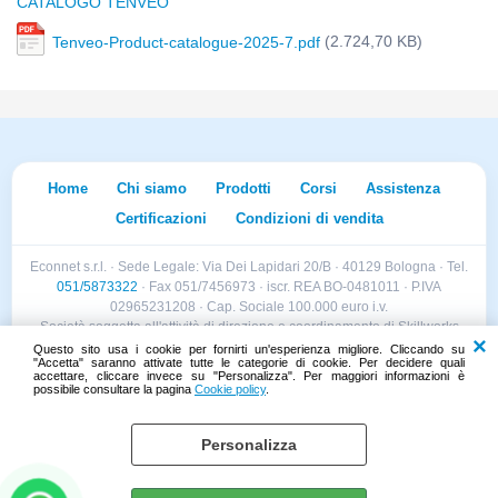
CATALOGO TENVEO
(2.724,70 KB)
Tenveo-Product-catalogue-2025-7.pdf
Home
Chi siamo
Prodotti
Corsi
Assistenza
Certificazioni
Condizioni di vendita
Econnet s.r.l. · Sede Legale: Via Dei Lapidari 20/B · 40129 Bologna · Tel.
051/5873322
· Fax 051/7456973 · iscr. REA BO-0481011 · P.IVA
02965231208 · Cap. Sociale 100.000 euro i.v.
Società soggetta all'attività di direzione e coordinamento di Skillworks
Holding s.r.l. · Sede Legale: Via Vittorio Emanuele II 28 · Roncadelle (BS)
Questo sito usa i cookie per fornirti un'esperienza migliore. Cliccando su
"Accetta" saranno attivate tutte le categorie di cookie. Per decidere quali
- C.F. 04151440981
accettare, cliccare invece su "Personalizza". Per maggiori informazioni è
possibile consultare la pagina
Cookie policy
.
Personalizza
Cookie policy
Preferenze cookie