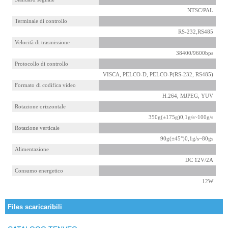
NTSC/PAL
Terminale di controllo
RS-232,RS485
Velocità di trasmissione
38400/9600bps
Protocollo di controllo
VISCA, PELCO-D, PELCO-P(RS-232, RS485)
Formato di codifica video
H.264, MJPEG, YUV
Rotazione orizzontale
350g(±175g)0,1g/s~100g/s
Rotazione verticale
90g(±45°)0,1g/s~80gs
Alimentazione
DC 12V/2A
Consumo energetico
12W
Files scaricaribili