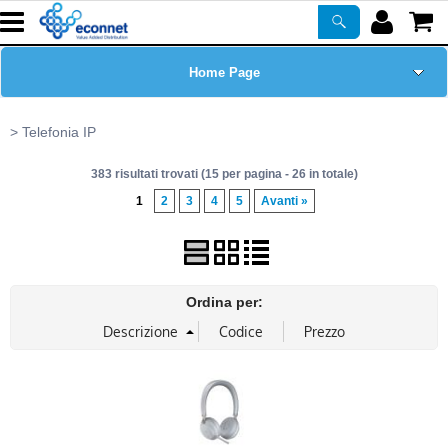
Home Page
Chi siamo
Telefonia IP
383 risultati trovati (15 per pagina - 26 in totale)
Prodotti
1
2
3
4
5
Avanti »
Corsi
ASSISTENZA
Ordina per:
Certificazioni
Newsletter
PROMO ATTIVE