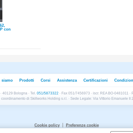
62,
IP con
 e LED
visione
to DSS e
ID
i siamo
Prodotti
Corsi
Assistenza
Certificazioni
Condizion
B · 40129 Bologna · Tel.
051/5873322
· Fax 051/7456973 · iscr. REA BO-0481011 · P
e e coordinamento di Skillworks Holding s.r.l. · Sede Legale: Via Vittorio Emanuele 
Cookie policy
Preferenze cookie