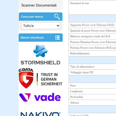
Standard di rete
Scanner Documentali
Cerca per marca
Supporto Power over Ethernet (PoE)
Quantità di porte Power over Ethernet
Bilancio energetico totale del PoE
Marchi distribuiti
Potenza Massima Power over Ethernet
Potenza Power over Ethernet (PoE) pe
Raffreddamento
Tipo di alimentatore
Voltaggio input DC
Peso
Larghezza
Profondità
Altezza
Indicatori LED