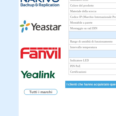
Colore del prodotto
Materiale della scocca
Codice IP (Marchio Internazionale Pr
Montabile a parete
Montaggio su rail DIN
Range di umidità di funzionamento
Intervallo temperatura
Indicatore LED
PIN PoE
Certificazioni
I clienti che hanno acquistato que
Tutti i marchi