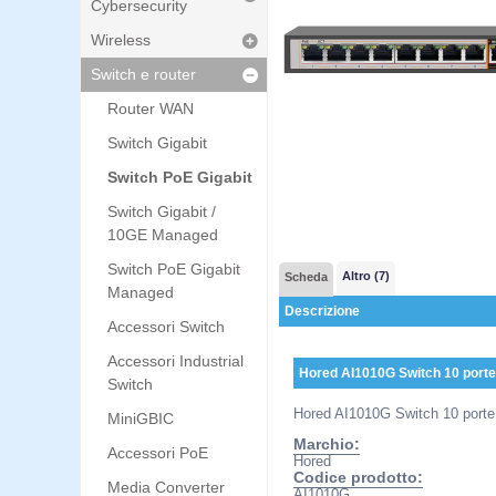
Cybersecurity
Wireless
Switch e router
Router WAN
Switch Gigabit
Switch PoE Gigabit
Switch Gigabit /
10GE Managed
Switch PoE Gigabit
Altro (7)
Scheda
Managed
Descrizione
Accessori Switch
Accessori Industrial
Hored AI1010G Switch 10 porte 
Switch
Hored AI1010G Switch 10 porte 
MiniGBIC
Marchio:
Accessori PoE
Hored
Codice prodotto:
Media Converter
AI1010G