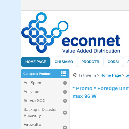
HOME PAGE
CHI SIAMO
PRODOTTI
CORSI
Categorie Prodotti
Ti trovi in
Home Page
S
AntiSpam
* Promo * Foredge unm
Antivirus
max 96 W
Servizi SOC
Backup e Disaster
Recovery
Firewall e