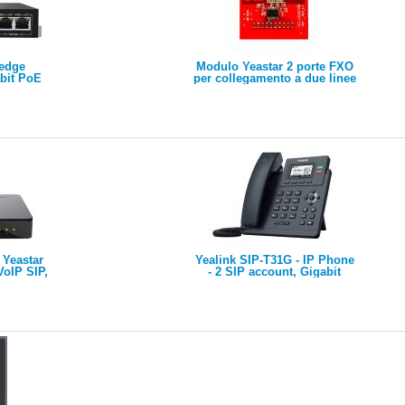
redge
Modulo Yeastar 2 porte FXO
bit PoE
per collegamento a due linee
/100/1000
analogiche PSTN
porte
uplink -
W
 Yeastar
Yealink SIP-T31G - IP Phone
VoIP SIP,
- 2 SIP account, Gigabit
max 10
PoE, 2 tasti BLF
ti, max 8
BRI/GSM