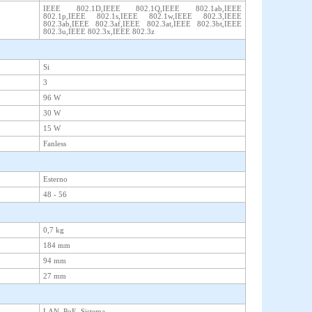
IEEE 802.1D,IEEE 802.1Q,IEEE 802.1ab,IEEE
802.1p,IEEE 802.1s,IEEE 802.1w,IEEE 802.3,IEEE
802.3ab,IEEE 802.3af,IEEE 802.3at,IEEE 802.3bt,IEEE
802.3u,IEEE 802.3x,IEEE 802.3z
Si
3
96 W
30 W
15 W
Fanless
Esterno
48 - 56
0,7 kg
184 mm
94 mm
27 mm
LAN, PoE, Sistema