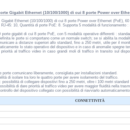
rte Gigabit Ethernet (10/100/1000) di cui 8 porte Power over Ethe
Gigabit Ethernet (10/100/1000) di cui 8 porte Power over Ethernet (PoE), 60
te RJ-45: 10, Quantità di porte PoE: 8. Supporta 5 modalità di funzionamento
porte gigabit di cui 8 porte PoE, con 5 modalità operative differenti : st
nita le porte si comportano come un normale switch; se si abilita la modalità
nicare a distanze superiori allo standard, fino a 250 metri, utile per il mon
aticamente lo stato operativo del dispositivo e in caso di anomalie spegne t
iorità al traffico video in caso grandi moli di traffico in transito sul dispo
le porte comunicano liberamente, consigliata per installazioni standard.
ità di isolare tra loro le quattro porte per avere isolamento del traffico.
possibilità di collegare dispositivi fino a 250 metri, oltre i 100 metri standard
ibilità di dare priorità al traffico video per avere maggior fluidità nella tras
trollo del dispositivo collegato con possibilità di riavviarlo automaticamento
CONNETTIVITÀ