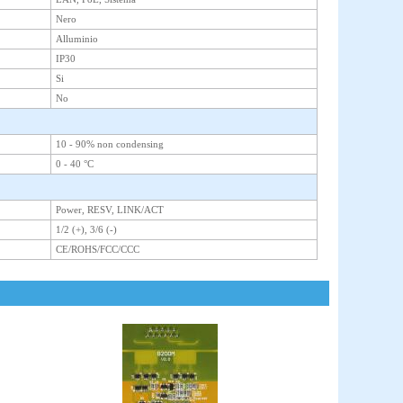
Nero
Alluminio
IP30
Si
No
10 - 90% non condensing
0 - 40 °C
Power, RESV, LINK/ACT
1/2 (+), 3/6 (-)
CE/ROHS/FCC/CCC