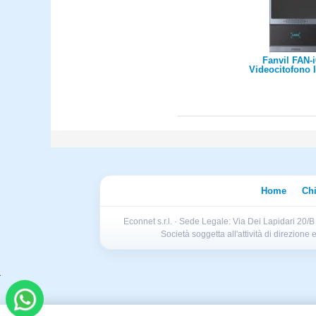
Fanvil FAN-i
Videocitofono 
telecamera HD
infrarossi per 
notturna, un tas
lettore RF
Home
Ch
Econnet s.r.l. · Sede Legale: Via Dei Lapidari 20/
Società soggetta all'attività di direzion