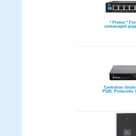
* Promo * Fo
unmanaged giga
switch 4 porte 10
Mbps PoE + 2 
10/100/1000 Mbps 
max 60 
Centralino ibrido
P520, Protocollo 
max 20 utenti, 
chiamate concorren
porte FXS/FXO/