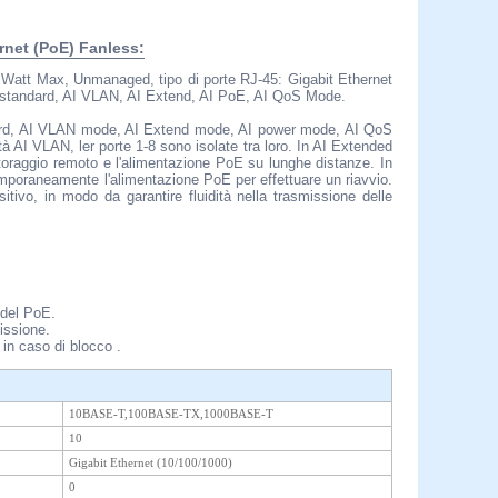
rnet (PoE) Fanless:
 Watt Max, Unmanaged, tipo di porte RJ-45: Gigabit Ethernet
 : standard, AI VLAN, AI Extend, AI PoE, AI QoS Mode.
andard, AI VLAN mode, AI Extend mode, AI power mode, AI QoS
 AI VLAN, ler porte 1-8 sono isolate tra loro. In AI Extended
itoraggio remoto e l'alimentazione PoE su lunghe distanze. In
emporaneamente l'alimentazione PoE per effettuare un riavvio.
sitivo, in modo da garantire fluidità nella trasmissione delle
 del PoE.
missione.
 in caso di blocco .
10BASE-T,100BASE-TX,1000BASE-T
10
Gigabit Ethernet (10/100/1000)
0