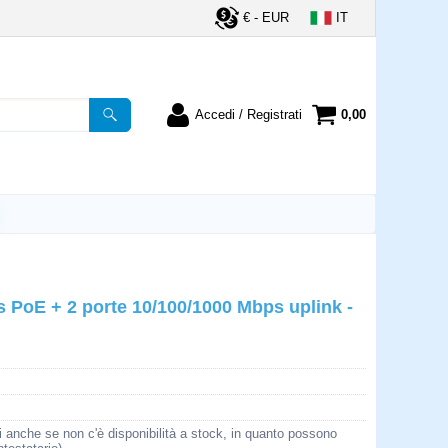
€ - EUR
IT
Accedi / Registrati
0,00
registrato
Sono un nuovo cliente
ordine inserisci il
Se non sei ancora registrato sul
a password e poi
nostro sito clicca sul pulsante
lsante "Accedi"
"Registrati"
utente:
 PoE + 2 porte 10/100/1000 Mbps uplink -
word:
la password?
i anche se non c'è disponibilità a stock, in quanto possono