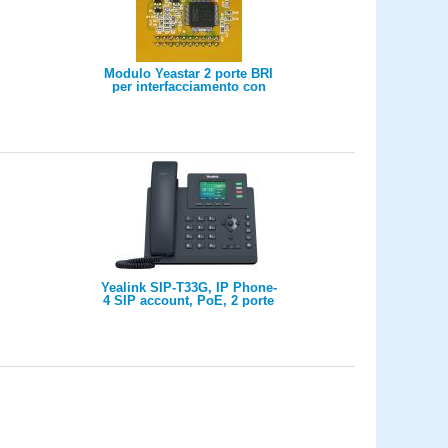
Modulo Yeastar 2 porte BRI
per interfacciamento con
due linee BRI
Yealink SIP-T33G, IP Phone-
4 SIP account, PoE, 2 porte
GigabitE, 4 tasti BLF