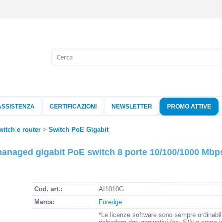
Sono già 
Per completare l'
nome utente e l
ASSISTENZA
CERTIFICAZIONI
NEWSLETTER
PROMO ATTIVE
clicca sul pu
Nome 
witch e router
Switch PoE Gigabit
anaged gigabit PoE switch 8 porte 10/100/1000 Mbps
Pass
Cod. art.:
AI1010G
Hai perso 
Marca:
Foredge
*Le licenze software sono sempre ordinabil