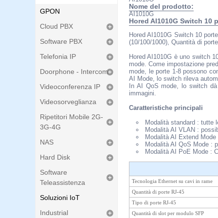
Nome del prodotto:
GPON
AI1010G
Hored AI1010G Switch 10 po
Cloud PBX
Hored AI1010G Switch 10 porte 
Software PBX
(10/100/1000), Quantità di por
Telefonia IP
Hored AI1010G è uno switch 10 
mode. Come impostazione predefi
Doorphone - Intercom
mode, le porte 1-8 possono comu
AI Mode, lo switch rileva autom
In AI QoS mode, lo switch dà pr
Videoconferenza IP
immagini.
Videosorveglianza
Caratteristiche principali
Ripetitori Mobile 2G-
Modalità standard : tutte 
3G-4G
Modalità AI VLAN : possibil
Modalità AI Extend Mode : 
NAS
Modalità AI QoS Mode : poss
Modalità AI PoE Mode : Con
Hard Disk
Software
Teleassistenza
Tecnologia Ethernet su cavi in rame
Quantità di porte RJ-45
Soluzioni IoT
Tipo di porte RJ-45
Industrial
Quantità di slot per modulo SFP