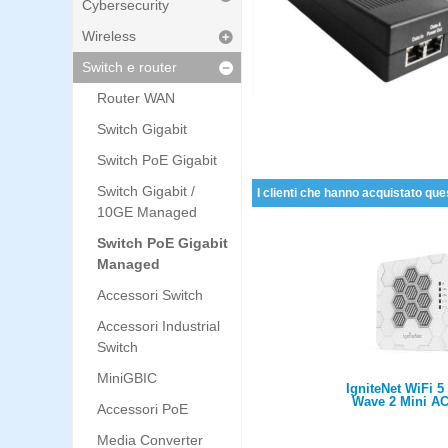
Cybersecurity
Wireless
Switch e router
Router WAN
Switch Gigabit
Switch PoE Gigabit
Switch Gigabit /
I clienti che hanno acquistato que
10GE Managed
Switch PoE Gigabit
Managed
Accessori Switch
Accessori Industrial
Switch
MiniGBIC
IgniteNet WiFi 5
Wave 2 Mini AC
Accessori PoE
Dualband Conc
Enterprise AP w/ i
Media Converter
and PoE