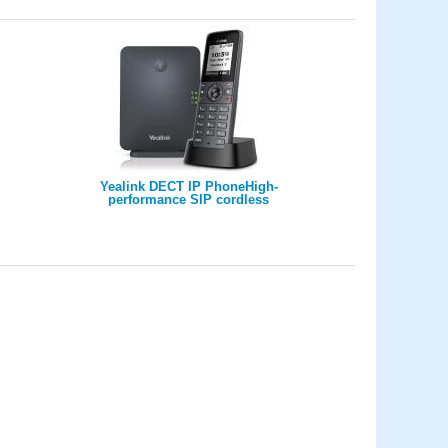
max 60 W
Yealink DECT IP PhoneHigh-
performance SIP cordless
phone system1.8 128 x