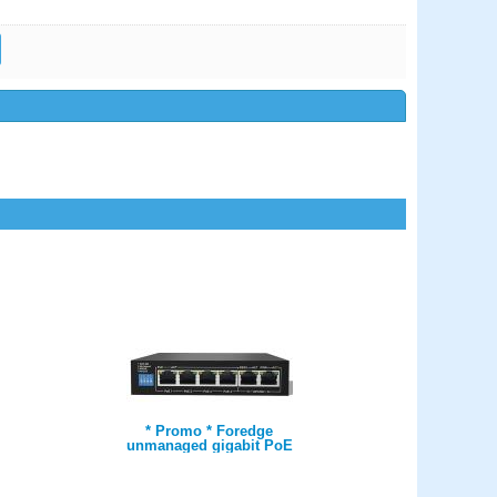
* Promo * Foredge
unmanaged gigabit PoE
switch 4 porte 10/100/1000
Mbps PoE + 2 porte
10/100/1000 Mbps uplink -