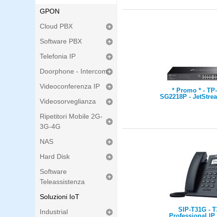
GPON
Cloud PBX
Software PBX
Telefonia IP
Doorphone - Intercom
Videoconferenza IP
* Promo * - TP-
SG2218P - JetStre
Videosorveglianza
Gigabit Smart Swi
16-Port PoE+, 2x
SFP Slot
Ripetitori Mobile 2G-
3G-4G
NAS
Hard Disk
Software
Teleassistenza
Soluzioni IoT
SIP-T31G - 
Industrial
Professional I