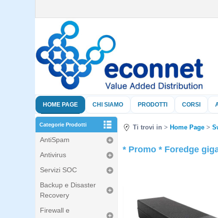
HOME PAGE
CHI SIAMO
PRODOTTI
CORSI
Categorie Prodotti
Ti trovi in
Home Page
S
AntiSpam
* Promo * Foredge giga
Antivirus
Servizi SOC
Backup e Disaster
Recovery
Firewall e