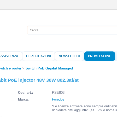
Sono già 
Per completare l'
nome utente e l
ASSISTENZA
CERTIFICAZIONI
NEWSLETTER
PROMO ATTIVE
clicca sul pu
Nome 
witch e router
Switch PoE Gigabit Managed
bit PoE injector 48V 30W 802.3af/at
Pass
Cod. art.:
PSE803
Marca:
Foredge
Hai perso 
*Le licenze software sono sempre ordinabil
richiedere dati aggiuntivi (es. S/N o nome i