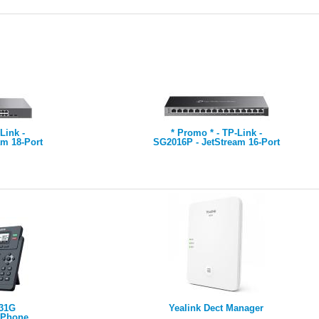
max 96 W
Link -
* Promo * - TP-Link -
am 18-Port
SG2016P - JetStream 16-Port
tch with
Gigabit Smart Switch with 8-
 Gigabit
Port PoE+, 8x Gigabit PoE+
s
Ports, 802.3af/at, 120 W PoE
Power, Desktop Steel Case,
Integration with Omada SDN
Controller, Static Routing,
802.1Q VLAN,
STP/RSTP/MSTP, IGMP
Snoop
T31G
Yealink Dect Manager
P Phone