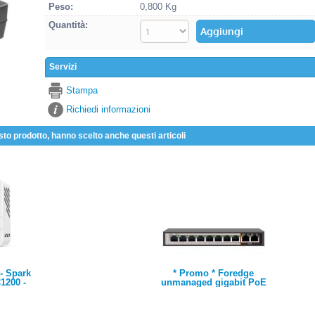
Peso:
0,800 Kg
Quantità:
Servizi
Stampa
Richiedi informazioni
sto prodotto, hanno scelto anche questi articoli
 - Spark
* Promo * Foredge
1200 -
unmanaged gigabit PoE
urrent
switch 8 porte 10/100/1000
nt antenna
Mbps PoE + 2 porte
10/100/1000 Mbps uplink -