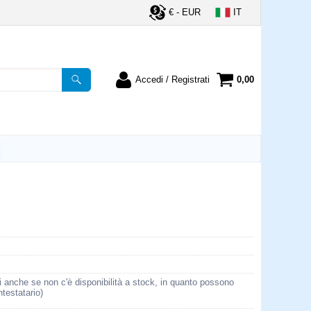
€ - EUR
IT
Accedi / Registrati
0,00
registrato
Sono un nuovo cliente
ordine inserisci il
Se non sei ancora registrato sul
a password e poi
nostro sito clicca sul pulsante
lsante "Accedi"
"Registrati"
utente:
word:
la password?
i anche se non c'è disponibilità a stock, in quanto possono
ntestatario)