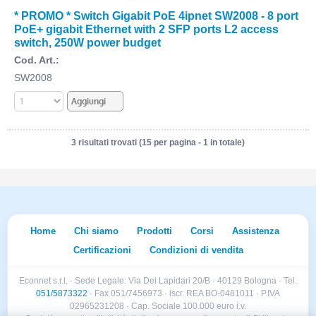
* PROMO * Switch Gigabit PoE 4ipnet SW2008 - 8 port
PoE+ gigabit Ethernet with 2 SFP ports L2 access
switch, 250W power budget
Cod. Art.:
SW2008
3 risultati trovati (15 per pagina - 1 in totale)
Home
Chi siamo
Prodotti
Corsi
Assistenza
Certificazioni
Condizioni di vendita
Econnet s.r.l. · Sede Legale: Via Dei Lapidari 20/B · 40129 Bologna · Tel.
051/5873322
· Fax 051/7456973 · iscr. REA BO-0481011 · P.IVA
02965231208 · Cap. Sociale 100.000 euro i.v.