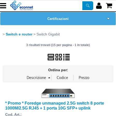
Certificazioni
Home Page
Switch e router
Switch Gigabit
3 risultati trovati (15 per pagina - 1 in totale)
Chi siamo
Prodotti
Ordina per:
Corsi
ASSISTENZA
Newsletter
* Promo * Foredge unmanaged 2.5G switch 8 porte
1000M/2.5G RJ45 + 1 porta 10G SFP+ uplink
PROMO ATTIVE
Cod. Art.: