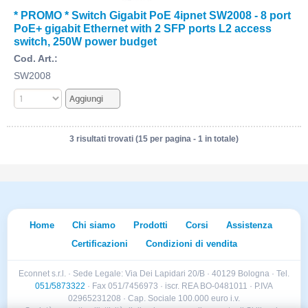
* PROMO * Switch Gigabit PoE 4ipnet SW2008 - 8 port
PoE+ gigabit Ethernet with 2 SFP ports L2 access
switch, 250W power budget
Cod. Art.:
SW2008
3 risultati trovati (15 per pagina - 1 in totale)
Home
Chi siamo
Prodotti
Corsi
Assistenza
Certificazioni
Condizioni di vendita
Econnet s.r.l. · Sede Legale: Via Dei Lapidari 20/B · 40129 Bologna · Tel.
051/5873322
· Fax 051/7456973 · iscr. REA BO-0481011 · P.IVA
02965231208 · Cap. Sociale 100.000 euro i.v.