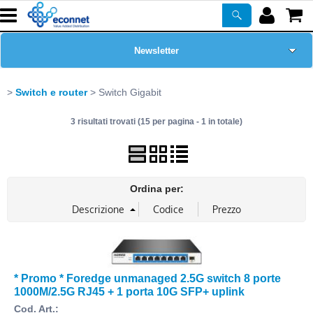
Newsletter
Home Page
Switch e router
Switch Gigabit
3 risultati trovati (15 per pagina - 1 in totale)
Chi siamo
Prodotti
Ordina per:
Corsi
ASSISTENZA
Certificazioni
* Promo * Foredge unmanaged 2.5G switch 8 porte
1000M/2.5G RJ45 + 1 porta 10G SFP+ uplink
PROMO ATTIVE
Cod. Art.: