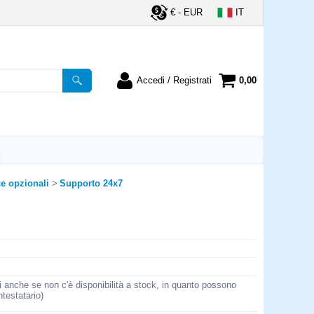
€ - EUR
IT
Accedi / Registrati
0,00
registrato
Sono un nuovo cliente
ordine inserisci il
Se non sei ancora registrato sul
a password e poi
nostro sito clicca sul pulsante
lsante "Accedi"
"Registrati"
utente:
e opzionali
Supporto 24x7
word:
la password?
i anche se non c'è disponibilità a stock, in quanto possono
ntestatario)