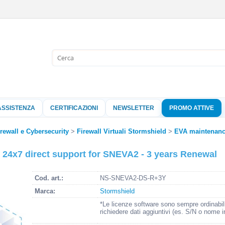
Sono già 
Per completare l'
nome utente e l
ASSISTENZA
CERTIFICAZIONI
NEWSLETTER
PROMO ATTIVE
clicca sul pu
Nome 
irewall e Cybersecurity
Firewall Virtuali Stormshield
EVA maintenanc
4x7 direct support for SNEVA2 - 3 years Renewal
Pass
Cod. art.:
NS-SNEVA2-DS-R+3Y
Marca:
Stormshield
Hai perso 
*Le licenze software sono sempre ordinabil
richiedere dati aggiuntivi (es. S/N o nome i