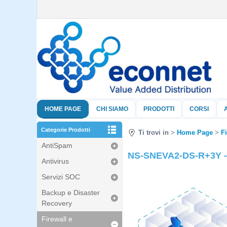
HOME PAGE
CHI SIAMO
PRODOTTI
CORSI
Categorie Prodotti
Ti trovi in
Home Page
F
AntiSpam
NS-SNEVA2-DS-R+3Y - 2
Antivirus
Servizi SOC
Backup e Disaster
Recovery
Firewall e