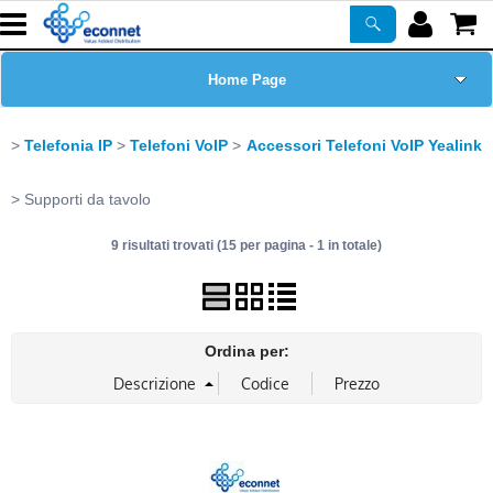
Home Page
Chi siamo
Telefonia IP
Telefoni VoIP
Accessori Telefoni VoIP Yealink
Prodotti
Supporti da tavolo
9 risultati trovati (15 per pagina - 1 in totale)
Corsi
ASSISTENZA
Ordina per:
Certificazioni
Newsletter
PROMO ATTIVE