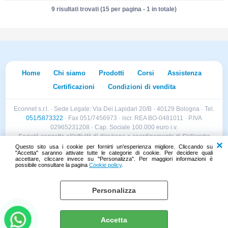
9 risultati trovati (15 per pagina - 1 in totale)
Home
Chi siamo
Prodotti
Corsi
Assistenza
Certificazioni
Condizioni di vendita
Econnet s.r.l. · Sede Legale: Via Dei Lapidari 20/B · 40129 Bologna · Tel.
051/5873322
· Fax 051/7456973 · iscr. REA BO-0481011 · P.IVA
02965231208 · Cap. Sociale 100.000 euro i.v.
Società soggetta all'attività di direzione e coordinamento di Skillworks
Holding s.r.l. · Sede Legale: Via Vittorio Emanuele II 28 · Roncadelle (BS)
Questo sito usa i cookie per fornirti un'esperienza migliore. Cliccando su
"Accetta" saranno attivate tutte le categorie di cookie. Per decidere quali
- C.F. 04151440981
accettare, cliccare invece su "Personalizza". Per maggiori informazioni è
possibile consultare la pagina
Cookie policy
.
Personalizza
Cookie policy
Preferenze cookie
Accetta