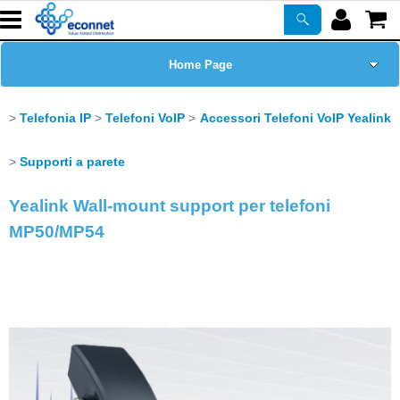
Home Page
Chi siamo
Telefonia IP
Telefoni VoIP
Accessori Telefoni VoIP Yealink
Prodotti
Supporti a parete
Yealink Wall-mount support per telefoni
Corsi
MP50/MP54
ASSISTENZA
Certificazioni
Newsletter
PROMO ATTIVE