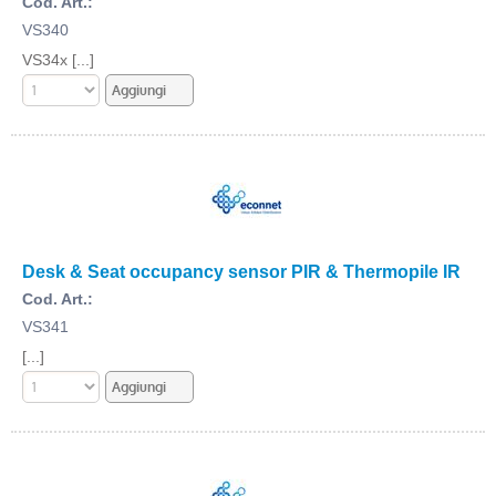
Cod. Art.:
VS340
VS34x [...]
Desk & Seat occupancy sensor PIR & Thermopile IR
Cod. Art.:
VS341
[...]