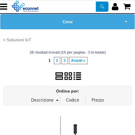
Corsi
Home Page
Soluzioni IoT
38 risultati trovati (15 per pagina - 3 in totale)
Chi siamo
1
2
3
Avanti »
Prodotti
ASSISTENZA
Ordina per:
Certificazioni
Newsletter
PROMO ATTIVE