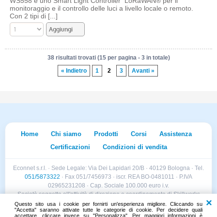
WS558 è uno Smart Light Controller LoRaWAN® per il
monitoraggio e il controllo delle luci a livello locale o remoto.
Con 2 tipi di [...]
38 risultati trovati (15 per pagina - 3 in totale)
« Indietro
1
2
3
Avanti »
Home
Chi siamo
Prodotti
Corsi
Assistenza
Certificazioni
Condizioni di vendita
Econnet s.r.l. · Sede Legale: Via Dei Lapidari 20/B · 40129 Bologna · Tel.
051/5873322
· Fax 051/7456973 · iscr. REA BO-0481011 · P.IVA
02965231208 · Cap. Sociale 100.000 euro i.v.
Società soggetta all'attività di direzione e coordinamento di Skillworks
Holding s.r.l. · Sede Legale: Via Vittorio Emanuele II 28 · Roncadelle (BS)
Questo sito usa i cookie per fornirti un'esperienza migliore. Cliccando su
"Accetta" saranno attivate tutte le categorie di cookie. Per decidere quali
- C.F. 04151440981
accettare, cliccare invece su "Personalizza". Per maggiori informazioni è