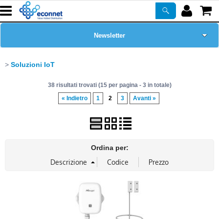
Newsletter
Home Page
Soluzioni IoT
38 risultati trovati (15 per pagina - 3 in totale)
Chi siamo
« Indietro
1
2
3
Avanti »
Prodotti
Corsi
Ordina per:
ASSISTENZA
Certificazioni
PROMO ATTIVE