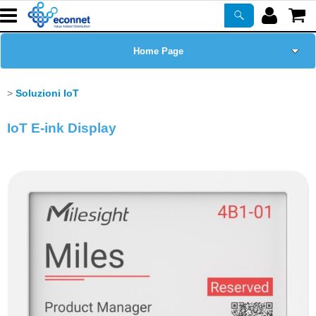
Home Page
Chi siamo
Soluzioni IoT
Prodotti
IoT E-ink Display
Corsi
ASSISTENZA
Certificazioni
Newsletter
PROMO ATTIVE