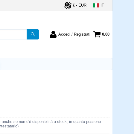
€ - EUR
IT
Accedi / Registrati
0,00
registrato
Sono un nuovo cliente
ordine inserisci il
Se non sei ancora registrato sul
a password e poi
nostro sito clicca sul pulsante
lsante "Accedi"
"Registrati"
utente:
word:
la password?
i anche se non c'è disponibilità a stock, in quanto possono
ntestatario)