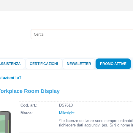
Sono già 
Per completare l'
nome utente e l
ASSISTENZA
CERTIFICAZIONI
NEWSLETTER
PROMO ATTIVE
clicca sul pu
Nome 
oluzioni IoT
 Workplace Room Display
Pass
Cod. art.:
DS7610
Marca:
Milesight
Hai perso 
*Le licenze software sono sempre ordinabil
richiedere dati aggiuntivi (es. S/N o nome i