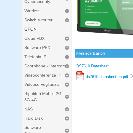
Cybersecurity
Wireless
Switch e router
GPON
Cloud PBX
Software PBX
Files scaricaribili
Telefonia IP
Doorphone - Intercom
DS7610 Datasheet
Videoconferenza IP
(8
ds7610-datasheet-en.pdf
Videosorveglianza
Ripetitori Mobile 2G-
3G-4G
NAS
Hard Disk
Software