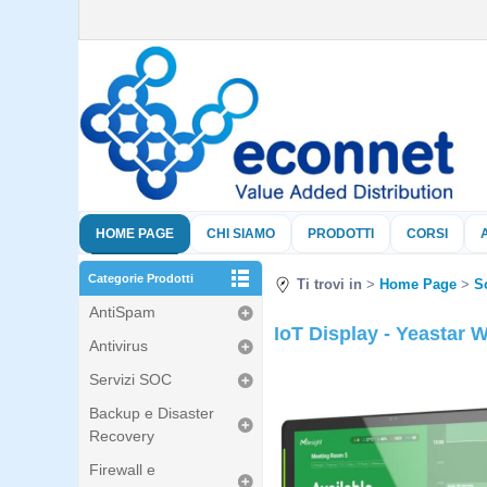
HOME PAGE
CHI SIAMO
PRODOTTI
CORSI
Categorie Prodotti
Ti trovi in
Home Page
S
AntiSpam
IoT Display - Yeastar
Antivirus
Servizi SOC
Backup e Disaster
Recovery
Firewall e