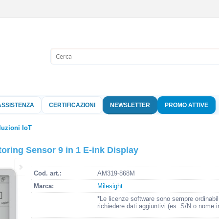
Sono già 
Per completare l'
nome utente e l
ASSISTENZA
CERTIFICAZIONI
NEWSLETTER
PROMO ATTIVE
clicca sul pu
Nome 
luzioni IoT
ring Sensor 9 in 1 E-ink Display
Pass
Cod. art.:
AM319-868M
Marca:
Milesight
Hai perso 
*Le licenze software sono sempre ordinabil
richiedere dati aggiuntivi (es. S/N o nome i