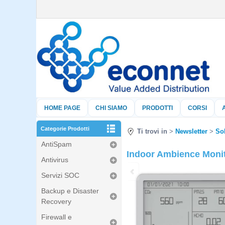
HOME PAGE
CHI SIAMO
PRODOTTI
CORSI
Categorie Prodotti
Ti trovi in
Newsletter
So
AntiSpam
Indoor Ambience Monito
Antivirus
Servizi SOC
Backup e Disaster
Recovery
Firewall e