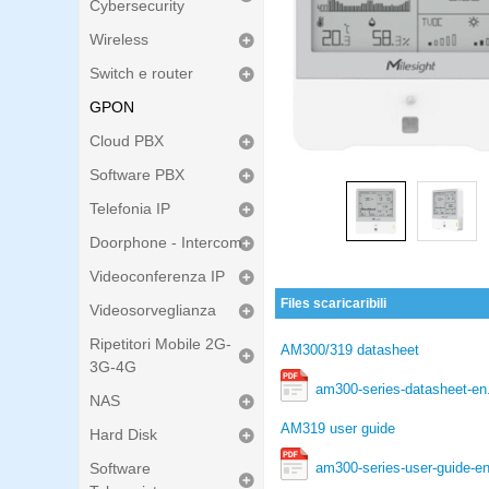
Cybersecurity
Wireless
Switch e router
GPON
Cloud PBX
Software PBX
Telefonia IP
Doorphone - Intercom
Videoconferenza IP
Files scaricaribili
Videosorveglianza
Ripetitori Mobile 2G-
AM300/319 datasheet
3G-4G
am300-series-datasheet-en
NAS
AM319 user guide
Hard Disk
am300-series-user-guide-en
Software