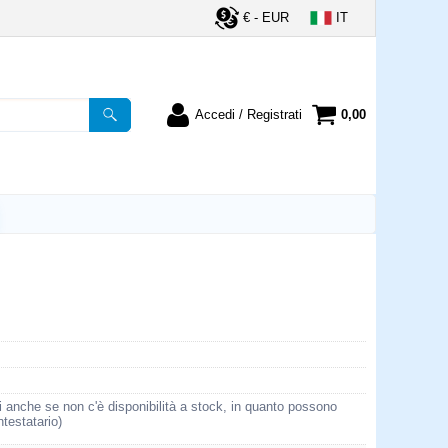
€ - EUR
IT
Accedi / Registrati
0,00
registrato
Sono un nuovo cliente
ordine inserisci il
Se non sei ancora registrato sul
a password e poi
nostro sito clicca sul pulsante
lsante "Accedi"
"Registrati"
utente:
word:
la password?
i anche se non c'è disponibilità a stock, in quanto possono
ntestatario)