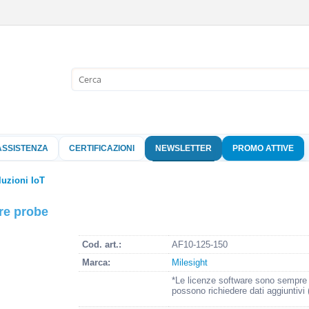
Sono già 
Per completare l'
nome utente e l
ASSISTENZA
CERTIFICAZIONI
NEWSLETTER
PROMO ATTIVE
clicca sul pu
Nome 
luzioni IoT
re probe
Pass
Cod. art.:
AF10-125-150
Marca:
Milesight
Hai perso 
*Le licenze software sono sempre o
possono richiedere dati aggiuntivi