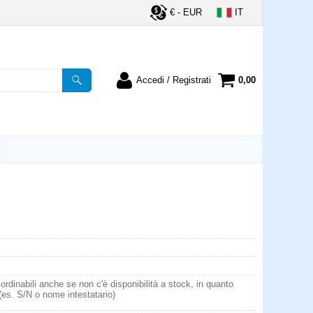
€ - EUR
IT
Accedi / Registrati
0,00
registrato
Sono un nuovo cliente
ordine inserisci il
Se non sei ancora registrato sul
a password e poi
nostro sito clicca sul pulsante
lsante "Accedi"
"Registrati"
utente:
word:
la password?
rdinabili anche se non c'è disponibilità a stock, in quanto
 (es. S/N o nome intestatario)