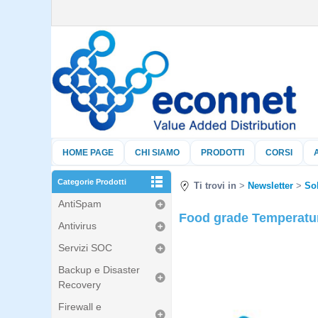
HOME PAGE
CHI SIAMO
PRODOTTI
CORSI
Categorie Prodotti
Ti trovi in
Newsletter
So
AntiSpam
Food grade Temperatu
Antivirus
Servizi SOC
Backup e Disaster
Recovery
Firewall e