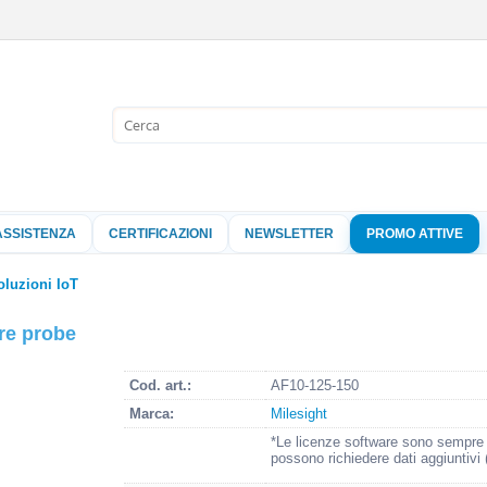
Sono già 
Per completare l'
nome utente e l
ASSISTENZA
CERTIFICAZIONI
NEWSLETTER
PROMO ATTIVE
clicca sul pu
Nome 
oluzioni IoT
re probe
Pass
Cod. art.:
AF10-125-150
Marca:
Milesight
Hai perso 
*Le licenze software sono sempre o
possono richiedere dati aggiuntivi