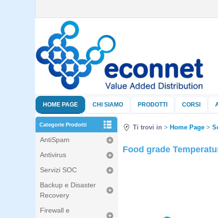
HOME PAGE
CHI SIAMO
PRODOTTI
CORSI
Categorie Prodotti
Ti trovi in
Home Page
S
AntiSpam
Food grade Temperatu
Antivirus
Servizi SOC
Backup e Disaster
Recovery
Firewall e