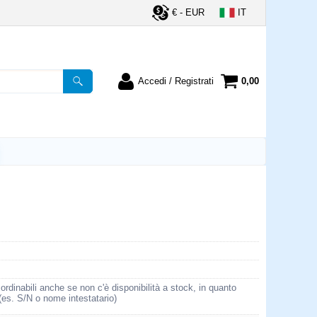
€ - EUR
IT
Accedi / Registrati
0,00
registrato
Sono un nuovo cliente
ordine inserisci il
Se non sei ancora registrato sul
a password e poi
nostro sito clicca sul pulsante
lsante "Accedi"
"Registrati"
utente:
word:
la password?
rdinabili anche se non c'è disponibilità a stock, in quanto
 (es. S/N o nome intestatario)