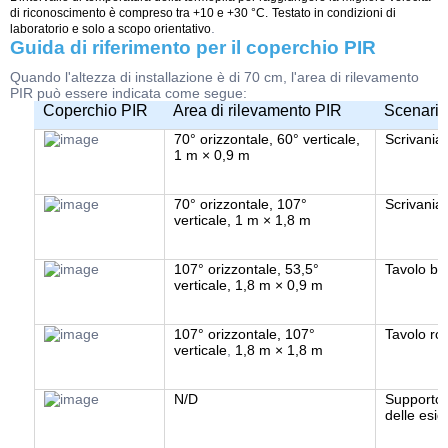
di riconoscimento è compreso tra +10 e +30 °C.
Testato in condizioni di
.
laboratorio e solo a scopo orientativo
Guida di riferimento per il coperchio PIR
Quando l'altezza di installazione è di 70 cm, l'area di rilevamento
PIR può essere indicata come segue:
Coperchio PIR
Area di rilevamento PIR
Scenario
70° orizzontale, 60° verticale,
Scrivania
1 m × 0,9 m
70° orizzontale, 107°
Scrivania 
verticale,
1 m × 1,8 m
107° orizzontale, 53,5°
Tavolo ba
verticale,
1,8 m × 0,9 m
107° orizzontale, 107°
Tavolo ro
verticale
,
1,8 m × 1,8 m
N/D
Supporto 
delle esi