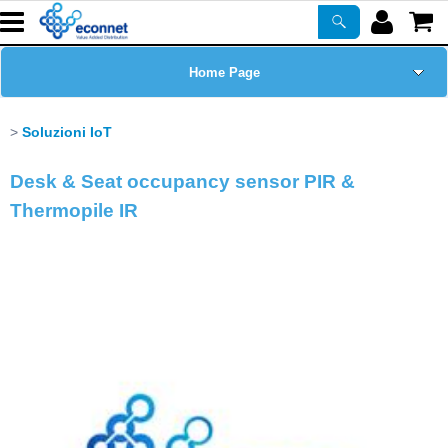
Home Page
Chi siamo
Soluzioni IoT
Prodotti
Desk & Seat occupancy sensor PIR &
Thermopile IR
Corsi
ASSISTENZA
Certificazioni
Newsletter
PROMO ATTIVE