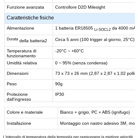
Funzione avanzata
Controllore D2D Milesight
Caratteristiche fisiche
Alimentazione
1 batteria ER18505
da 4000 mA
Li-SOCL2
Durata
Circa 5 anni (100 trigger al giorno, 25°C)
della batteria2
Temperatura di
-20°C ~ +60°C
funzionamento
Umidità relativa
0 ~ 95% (senza condensa)
Dimensioni
73 x 73 x 26 mm (2,87 x 2,87 x 1,02 pollic
Peso
90g
Protezione
IP30
dall'ingresso
Colore e materiale
Bianco + grigio, PC + ABS (ignifugo)
Installazione
Montaggio con nastro adesivo 3M, monta
L'intervallo di temperatura della termopila per raggiungere la migliore velocità