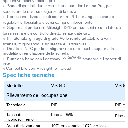
aggiuntivo nella versione pro.
Sono disponibili due versioni, una standard e una Pro, per
Ø
soddisfare le diverse esigenze di latenza.
Forniscono diversi tipi di coperture PIR per angoli di campo
Ø
regolabili e flessibili e diversi campi di rilevamento.
Supporta il protocollo Milesight D2D per consentire una latenza
Ø
bassissima e un controllo diretto senza gateway.
Il materiale ignifugo di grado V0 lo rende adattabile a vari
Ø
scenari, migliorando la sicurezza e l'affidabilità.
Dotato di NFC per la configurazione one-touch, supporta la
Ø
modalità di emulazione della scheda
LoRaWAN®
Funziona bene con i gateway
standard e i server di
Ø
rete
Compatibile con Milesight IoT Cloud
Ø
Specifiche tecniche
Modello
VS340
VS34
Rilevamento dell'occupazione
Tecnologia
PIR
PIR e 
Tasso di
Fino al 95%
Fino a
riconoscimento
Area di rilevamento
107° orizzontale, 107° verticale