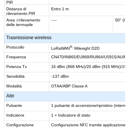
PIR
Distanza di
Entro 1 m
rilevamento PIR
Area
di
rilevamento
----
50° (li
delle termopile
Trasmissione wireless
Protocollo
®,
LoRaWAN
Milesight D2D
Frequenza
CN470/IN865/EU868/RU864/US915/AU91
Potenza Tx
16 dBm (868 MHz)/20 dBm (915 MHz)/19
Sensibilità
-137 dBm
Modalità
OTAA/ABP Classe A
Altri
Pulsante
1 pulsante di accensione/ripristino (interno
Indicatore
1 × Indicatore di stato
Configurazione
Configurazione NFC tramite applicazione 