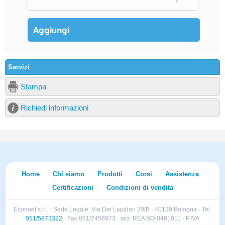
Servizi
Stampa
Richiedi informazioni
Home
Chi siamo
Prodotti
Corsi
Assistenza
Certificazioni
Condizioni di vendita
Econnet s.r.l. · Sede Legale: Via Dei Lapidari 20/B · 40129 Bologna · Tel.
051/5873322
· Fax 051/7456973 · iscr. REA BO-0481011 · P.IVA