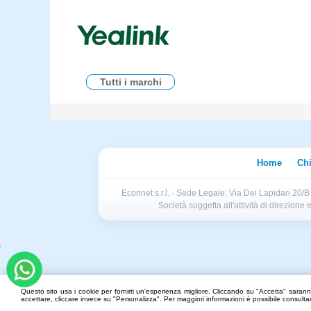
Tutti i marchi
Home
Ch
Econnet s.r.l. · Sede Legale: Via Dei Lapidari 20/
Società soggetta all'attività di direzion
Questo sito usa i cookie per fornirti un'esperienza migliore. Cliccando su "Accetta" saranno
accettare, cliccare invece su "Personalizza". Per maggiori informazioni è possibile consult