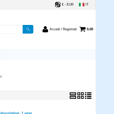
€ - EUR
IT
Accedi / Registrati
0,00
registrato
Sono un nuovo cliente
ordine inserisci il
Se non sei ancora registrato sul
a password e poi
nostro sito clicca sul pulsante
lsante "Accedi"
"Registrati"
utente:
e)
word:
la password?
ubscription, 1 year