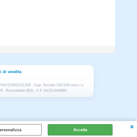
i di vendita
.IVA 02965231208 · Cap. Sociale 100.000 euro i.v.
II 28 · Roncadelle (BS) - C.F. 04151440981
ersonalizza
Accetta