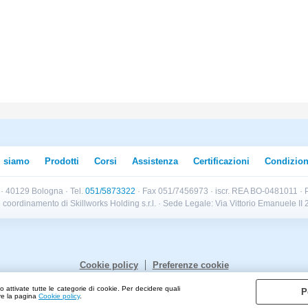
i siamo
Prodotti
Corsi
Assistenza
Certificazioni
Condizion
B · 40129 Bologna · Tel.
051/5873322
· Fax 051/7456973 · iscr. REA BO-0481011 · P
e e coordinamento di Skillworks Holding s.r.l. · Sede Legale: Via Vittorio Emanuele 
Cookie policy
Preferenze cookie
 attivate tutte le categorie di cookie. Per decidere quali
P
are la pagina
Cookie policy
.