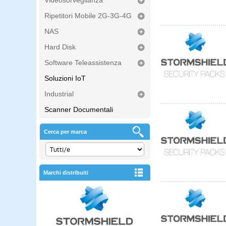
Videosorveglianza
Ripetitori Mobile 2G-3G-4G
NAS
Hard Disk
Software Teleassistenza
Soluzioni IoT
Industrial
Scanner Documentali
Cerca per marca
Marchi distribuiti