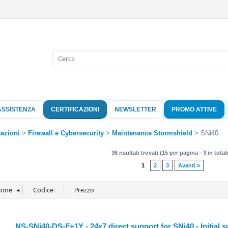
Sono già 
Per completare l'
nome utente e l
ASSISTENZA
CERTIFICAZIONI
NEWSLETTER
PROMO ATTIVE
clicca sul pu
Nome 
cazioni
Firewall e Cybersecurity
Maintenance Stormshield
SNi40
36 risultati trovati (15 per pagina - 3 in total
Pass
1
2
3
Avanti »
Hai perso 
NS-SNi40-DS-F+1Y - 24x7 direct support for SNi40 - Initial s