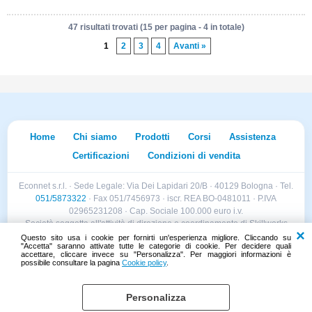
47 risultati trovati (15 per pagina - 4 in totale)
1
2
3
4
Avanti »
Home
Chi siamo
Prodotti
Corsi
Assistenza
Certificazioni
Condizioni di vendita
Econnet s.r.l. · Sede Legale: Via Dei Lapidari 20/B · 40129 Bologna · Tel.
051/5873322
· Fax 051/7456973 · iscr. REA BO-0481011 · P.IVA
02965231208 · Cap. Sociale 100.000 euro i.v.
Società soggetta all'attività di direzione e coordinamento di Skillworks
Holding s.r.l. · Sede Legale: Via Vittorio Emanuele II 28 · Roncadelle (BS)
Questo sito usa i cookie per fornirti un'esperienza migliore. Cliccando su
"Accetta" saranno attivate tutte le categorie di cookie. Per decidere quali
- C.F. 04151440981
accettare, cliccare invece su "Personalizza". Per maggiori informazioni è
possibile consultare la pagina
Cookie policy
.
Personalizza
Cookie policy
Preferenze cookie