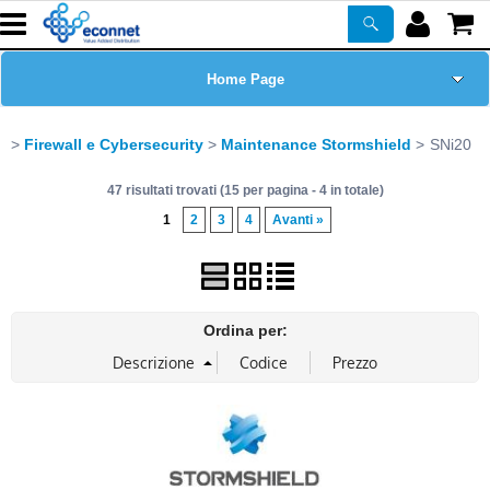
Home Page
Chi siamo
Firewall e Cybersecurity
Maintenance Stormshield
SNi20
47 risultati trovati (15 per pagina - 4 in totale)
Prodotti
1
2
3
4
Avanti »
Corsi
ASSISTENZA
Ordina per:
Certificazioni
Newsletter
PROMO ATTIVE