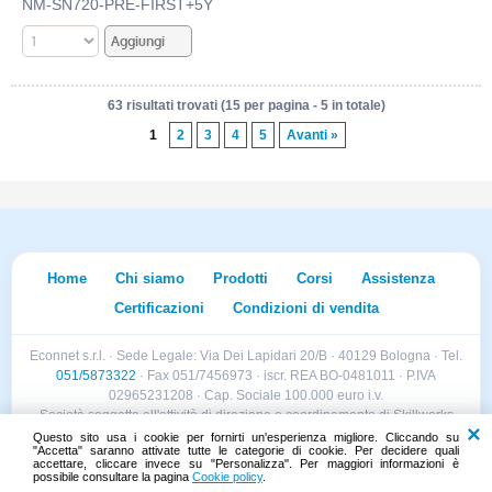
NM-SN720-PRE-FIRST+5Y
63 risultati trovati (15 per pagina - 5 in totale)
1
2
3
4
5
Avanti »
Home
Chi siamo
Prodotti
Corsi
Assistenza
Certificazioni
Condizioni di vendita
Econnet s.r.l. · Sede Legale: Via Dei Lapidari 20/B · 40129 Bologna · Tel.
051/5873322
· Fax 051/7456973 · iscr. REA BO-0481011 · P.IVA
02965231208 · Cap. Sociale 100.000 euro i.v.
Società soggetta all'attività di direzione e coordinamento di Skillworks
Holding s.r.l. · Sede Legale: Via Vittorio Emanuele II 28 · Roncadelle (BS)
Questo sito usa i cookie per fornirti un'esperienza migliore. Cliccando su
"Accetta" saranno attivate tutte le categorie di cookie. Per decidere quali
- C.F. 04151440981
accettare, cliccare invece su "Personalizza". Per maggiori informazioni è
possibile consultare la pagina
Cookie policy
.