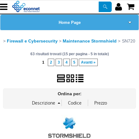
Home Page
Chi siamo
Firewall e Cybersecurity
Maintenance Stormshield
SN720
63 risultati trovati (15 per pagina - 5 in totale)
Prodotti
1
2
3
4
5
Avanti »
Corsi
ASSISTENZA
Ordina per:
Certificazioni
Newsletter
PROMO ATTIVE