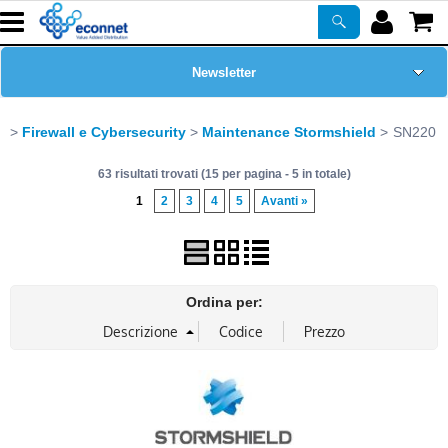
Newsletter
Home Page
Firewall e Cybersecurity
Maintenance Stormshield
SN220
63 risultati trovati (15 per pagina - 5 in totale)
Chi siamo
1
2
3
4
5
Avanti »
Prodotti
Corsi
Ordina per:
ASSISTENZA
Certificazioni
PROMO ATTIVE