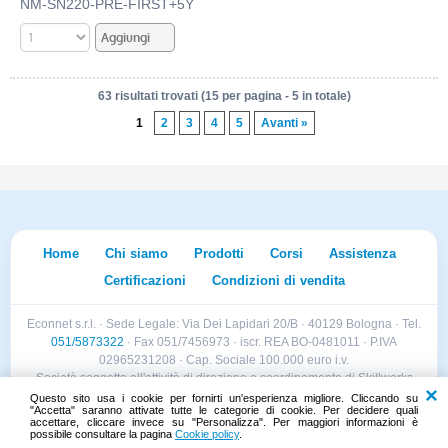
NM-SN220-PRE-FIRST+5Y
63 risultati trovati (15 per pagina - 5 in totale)
1
2
3
4
5
Avanti »
Home
Chi siamo
Prodotti
Corsi
Assistenza
Certificazioni
Condizioni di vendita
Econnet s.r.l. · Sede Legale: Via Dei Lapidari 20/B · 40129 Bologna · Tel.
051/5873322
· Fax 051/7456973 · iscr. REA BO-0481011 · P.IVA
02965231208 · Cap. Sociale 100.000 euro i.v.
Società soggetta all'attività di direzione e coordinamento di Skillworks
Holding s.r.l. · Sede Legale: Via Vittorio Emanuele II 28 · Roncadelle (BS)
Questo sito usa i cookie per fornirti un'esperienza migliore. Cliccando su
"Accetta" saranno attivate tutte le categorie di cookie. Per decidere quali
- C.F. 04151440981
accettare, cliccare invece su "Personalizza". Per maggiori informazioni è
possibile consultare la pagina
Cookie policy
.