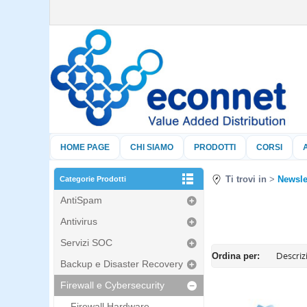
HOME PAGE
CHI SIAMO
PRODOTTI
CORSI
Ti trovi in
Newsle
Categorie Prodotti
AntiSpam
Antivirus
Servizi SOC
Ordina per:
Backup e Disaster Recovery
Firewall e Cybersecurity
Firewall Hardware