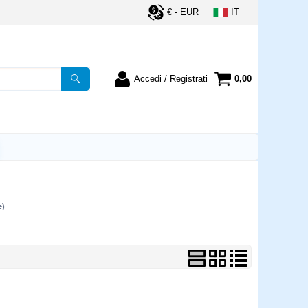
€ - EUR
IT
Accedi / Registrati
0,00
registrato
Sono un nuovo cliente
ordine inserisci il
Se non sei ancora registrato sul
a password e poi
nostro sito clicca sul pulsante
lsante "Accedi"
"Registrati"
utente:
e)
word:
la password?