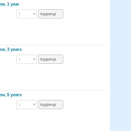
w, 1 year
w, 3 years
w, 5 years