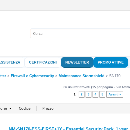
Sono già 
Per completare l'
nome utente e l
ASSISTENZA
CERTIFICAZIONI
NEWSLETTER
PROMO ATTIVE
clicca sul pu
Nome 
tter
Firewall e Cybersecurity
Maintenance Stormshield
SN170
66 risultati trovati (15 per pagina - 5 in total
Pass
1
2
3
4
5
Avanti »
Hai perso 
NM-SN170-ESS-FIRST+1Y - Essential Security Pack, 1 year