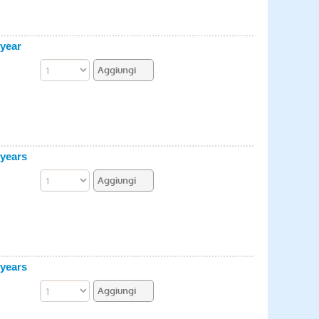
year
years
years