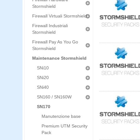
Stormshield
Firewall Virtuali Stormshield
Firewall Industriali
Stormshield
Firewall Pay As You Go
Stormshield
Maintenance Stormshield
SNi10
SNi20
SNi40
SN160 / SN160W
SN170
Manutenzione base
Premium UTM Security
Pack