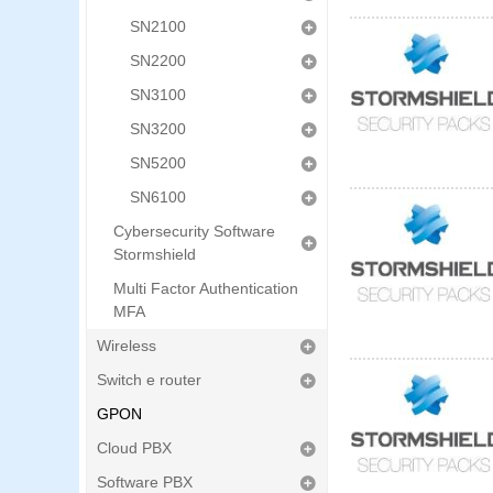
SN2100
SN2200
SN3100
SN3200
SN5200
SN6100
Cybersecurity Software
Stormshield
Multi Factor Authentication
MFA
Wireless
Switch e router
GPON
Cloud PBX
Software PBX