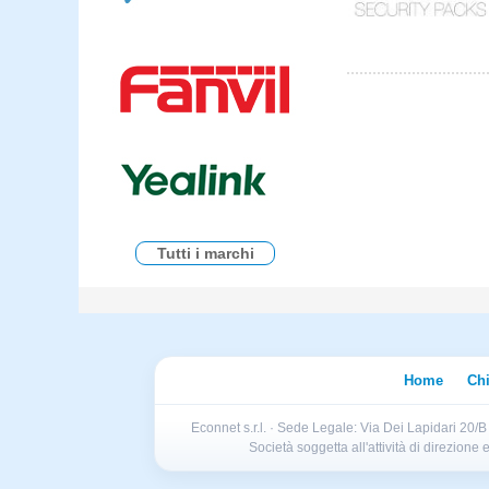
Tutti i marchi
Home
Ch
Econnet s.r.l. · Sede Legale: Via Dei Lapidari 20/
Società soggetta all'attività di direzion