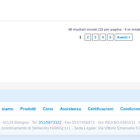
66 risultati trovati (15 per pagina - 5 in total
1
2
3
4
5
Avanti »
i siamo
Prodotti
Corsi
Assistenza
Certificazioni
Condizion
B · 40129 Bologna · Tel.
051/5873322
· Fax 051/7456973 · iscr. REA BO-0481011 · P
e e coordinamento di Skillworks Holding s.r.l. · Sede Legale: Via Vittorio Emanuele 