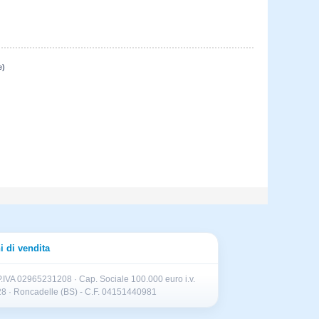
e)
i di vendita
.IVA 02965231208 · Cap. Sociale 100.000 euro i.v.
II 28 · Roncadelle (BS) - C.F. 04151440981