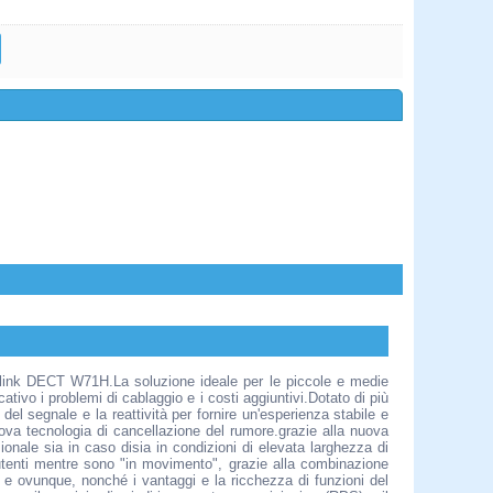
ealink DECT W71H.La soluzione ideale per le piccole e medie
cativo i problemi di cablaggio e i costi aggiuntivi.Dotato di più
el segnale e la reattività per fornire un'esperienza stabile e
uova tecnologia di cancellazione del rumore.grazie alla nuova
onale sia in caso disia in condizioni di elevata larghezza di
utenti mentre sono "in movimento", grazie alla combinazione
e ovunque, nonché i vantaggi e la ricchezza di funzioni del