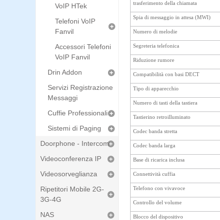
trasferimento della chiamata
VoIP HTek
Spia di messaggio in attesa (MWI)
Telefoni VoIP
Fanvil
Numero di melodie
Accessori Telefoni
Segreteria telefonica
VoIP Fanvil
Riduzione rumore
Drin Addon
Compatibilità con basi DECT
Servizi Registrazione
Tipo di apparecchio
Messaggi
Numero di tasti della tastiera
Cuffie Professionali
Tastierino retroilluminato
Sistemi di Paging
Codec banda stretta
Doorphone - Intercom
Codec banda larga
Videoconferenza IP
Base di ricarica inclusa
Videosorveglianza
Connettività cuffia
Ripetitori Mobile 2G-
Telefono con vivavoce
3G-4G
Controllo del volume
NAS
Blocco del dispositivo