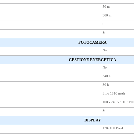
50 m
300 m
6
Si
FOTOCAMERA
No
GESTIONE ENERGETICA
No
340 h
30 h
Litio 1010 mAh
100 - 240 V/ DC 5V/0
Si
DISPLAY
128x160 Pixel