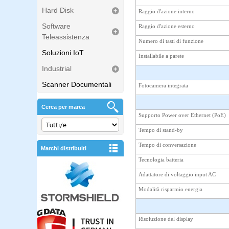
Hard Disk
Raggio d'azione interno
Software
Raggio d'azione esterno
Teleassistenza
Numero di tasti di funzione
Soluzioni IoT
Installabile a parete
Industrial
Scanner Documentali
Fotocamera integrata
Cerca per marca
Supporto Power over Ethernet (PoE)
Tempo di stand-by
Tempo di conversazione
Marchi distribuiti
Tecnologia batteria
Adattatore di voltaggio input AC
Modalità risparmio energia
Risoluzione del display