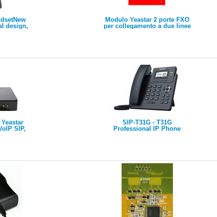
ndsetNew
Modulo Yeastar 2 porte FXO
l design,
per collegamento a due linee
 easy to
analogiche PSTN
 Yeastar
SIP-T31G - T31G
VoIP SIP,
Professional IP Phone
max 10
ti, max 8
BRI/GSM