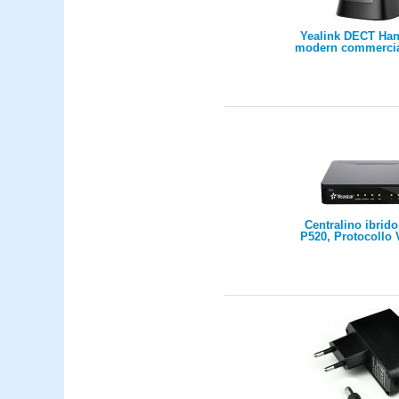
Yealink DECT Ha
modern commercia
more compact and
ca
Centralino ibrido
P520, Protocollo 
max 20 utenti, 
chiamate concorren
porte FXS/FXO/