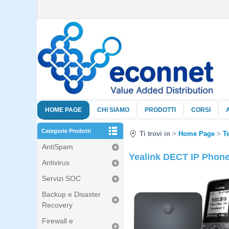
HOME PAGE
CHI SIAMO
PRODOTTI
CORSI
Categorie Prodotti
Ti trovi in
Home Page
Te
AntiSpam
Yealink DECT IP Phone
Antivirus
Servizi SOC
Backup e Disaster
Recovery
Firewall e