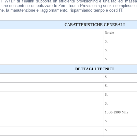
CT W71P di Yealink supporta un efficiente provisioning e una faciledi massa 
 che consentono di realizzare lo Zero Touch Provisioning senza complesse 
ne, la manutenzione e l'aggiornamento, risparmiando tempo e costi IT.
CARATTERISTICHE GENERALI
Grigio
Si
Si
Si
DETTAGLI TECNICI
Si
Si
Si
Si
1880-1900 Mhz
Si
Si