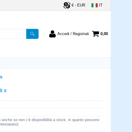
€ - EUR
IT
Accedi / Registrati
0,00
registrato
Sono un nuovo cliente
ordine inserisci il
Se non sei ancora registrato sul
a password e poi
nostro sito clicca sul pulsante
lsante "Accedi"
"Registrati"
utente:
nk
8 x
word:
la password?
i anche se non c'è disponibilità a stock, in quanto possono
ntestatario)