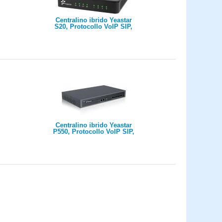
Centralino ibrido Yeastar
S20, Protocollo VoIP SIP,
max 20 utenti, max 10
chiamate concorrenti, 2
Porte ethernet, max 4 porte
FXS/FXO/BRI/GSM
Centralino ibrido Yeastar
P550, Protocollo VoIP SIP,
max 50 utenti, max 25
chiamate concorrenti, max 8
porte FXS/FXO/BRI/GSM