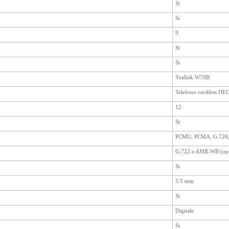
Si
Si
9
Si
Si
Yealink W70B
Telefono cordless DE
12
Si
PCMU, PCMA, G.726, 
G.722 e AMR-WB (opz
Si
3.5 mm
Si
Digitale
Si