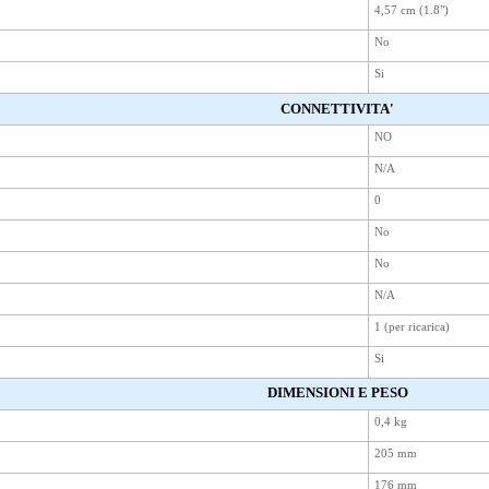
4,57 cm (1.8")
No
Si
CONNETTIVITA'
NO
N/A
0
No
No
N/A
1 (per ricarica)
Si
DIMENSIONI E PESO
0,4 kg
205 mm
176 mm