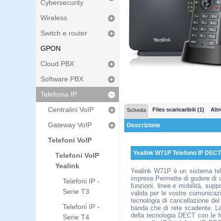
Cybersecurity
Wireless
Switch e router
GPON
Cloud PBX
Software PBX
Telefonia IP
Centralini VoIP
Files scaricaribili (1)
Altr
Scheda
Gateway VoIP
Descrizione
Telefoni VoIP
Yealink W71P Telefono IP DEC
Telefoni VoIP
Yealink
Yealink W71P è un sistema tele
imprese.Permette di godere di un'
Telefoni IP -
funzioni, linee e mobilità, sup
Serie T3
valida per le vostre comunicazi
tecnologia di cancellazione del
Telefoni IP -
banda che di rete scadente. La
della tecnologia DECT con le f
Serie T4