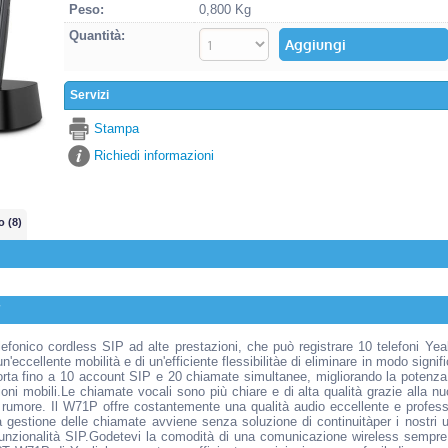
Peso:
0,800 Kg
Quantità:
Servizi
Stampa
Richiedi informazioni
o (8)
T
fonico cordless SIP ad alte prestazioni, che può registrare 10 telefoni Y
eccellente mobilità e di un'efficiente flessibilitàe di eliminare in modo signifi
porta fino a 10 account SIP e 20 chiamate simultanee, migliorando la potenza d
oni mobili.Le chiamate vocali sono più chiare e di alta qualità grazie alla n
 rumore. Il W71P offre costantemente una qualità audio eccellente e professi
 gestione delle chiamate avviene senza soluzione di continuitàper i nostri 
unzionalità SIP.Godetevi la comodità di una comunicazione wireless sempre 