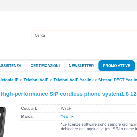
Sono già 
Per completare l'
nome utente e l
ASSISTENZA
CERTIFICAZIONI
NEWSLETTER
PROMO ATTIVE
clicca sul pu
Nome 
lefonia IP
Telefoni VoIP
Telefoni VoIP Yealink
Sistemi DECT Yeali
High-performance SIP cordless phone system1.8 12
Pass
Cod. art.:
W71P
Marca:
Yealink
Hai perso 
*Le licenze software sono sempre ordinabil
richiedere dati aggiuntivi (es. S/N o nome i