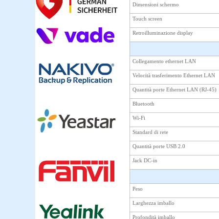
Dimensioni schermo
Touch screen
Retroilluminazione display
Collegamento ethernet LAN
Velocità trasferimento Ethernet LAN
Quantità porte Ethernet LAN (RJ-45)
Bluetooth
Wi-Fi
Standard di rete
Quantità porte USB 2.0
Jack DC-in
Peso
Larghezza imballo
Profondità imballo