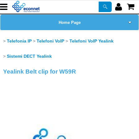
Home Page
Chi siamo
Telefonia IP
Telefoni VoIP
Telefoni VoIP Yealink
Prodotti
Sistemi DECT Yealink
Yealink Belt clip for W59R
Corsi
ASSISTENZA
Certificazioni
Newsletter
PROMO ATTIVE