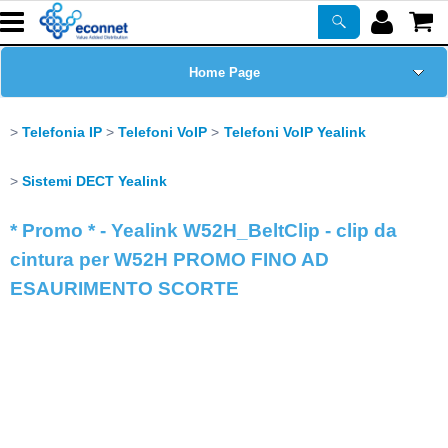
Home Page
Chi siamo
Telefonia IP
Telefoni VoIP
Telefoni VoIP Yealink
Prodotti
Sistemi DECT Yealink
* Promo * - Yealink W52H_BeltClip - clip da
Corsi
cintura per W52H PROMO FINO AD
ASSISTENZA
ESAURIMENTO SCORTE
Certificazioni
Newsletter
PROMO ATTIVE