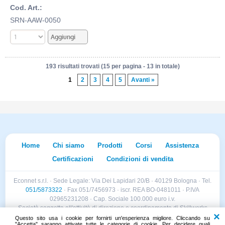
Cod. Art.:
SRN-AAW-0050
193 risultati trovati (15 per pagina - 13 in totale)
1
2
3
4
5
Avanti »
Home
Chi siamo
Prodotti
Corsi
Assistenza
Certificazioni
Condizioni di vendita
Econnet s.r.l. · Sede Legale: Via Dei Lapidari 20/B · 40129 Bologna · Tel.
051/5873322
· Fax 051/7456973 · iscr. REA BO-0481011 · P.IVA
02965231208 · Cap. Sociale 100.000 euro i.v.
Società soggetta all'attività di direzione e coordinamento di Skillworks
Holding s.r.l. · Sede Legale: Via Vittorio Emanuele II 28 · Roncadelle (BS)
Questo sito usa i cookie per fornirti un'esperienza migliore. Cliccando su
"Accetta" saranno attivate tutte le categorie di cookie. Per decidere quali