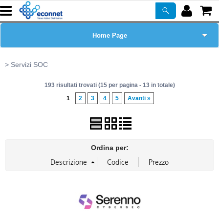
Home Page
Chi siamo
Servizi SOC
193 risultati trovati (15 per pagina - 13 in totale)
Prodotti
1
2
3
4
5
Avanti »
Corsi
ASSISTENZA
Ordina per:
Certificazioni
Newsletter
PROMO ATTIVE