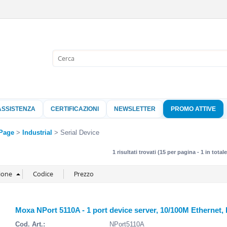
Sono già 
Per completare l'
nome utente e l
ASSISTENZA
CERTIFICAZIONI
NEWSLETTER
PROMO ATTIVE
clicca sul pu
Nome 
Page
Industrial
Serial Device
1 risultati trovati (15 per pagina - 1 in totale
Pass
Hai perso 
Moxa NPort 5110A - 1 port device server, 10/100M Ethernet
Cod. Art.:
NPort5110A