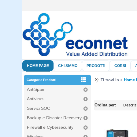
HOME PAGE
CHI SIAMO
PRODOTTI
CORSI
Ti trovi in
Home 
Categorie Prodotti
AntiSpam
Antivirus
Ordina per:
Servizi SOC
Backup e Disaster Recovery
Firewall e Cybersecurity
Wireless