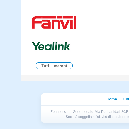
Tutti i marchi
Home
Ch
Econnet s.r.l. · Sede Legale: Via Dei Lapidari 20/
Società soggetta all'attività di direzion