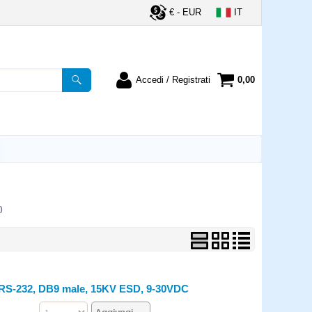
€ - EUR
IT
Accedi / Registrati
0,00
registrato
Sono un nuovo cliente
ordine inserisci il
Se non sei ancora registrato sul
a password e poi
nostro sito clicca sul pulsante
lsante "Accedi"
"Registrati"
utente:
)
word:
la password?
, RS-232, DB9 male, 15KV ESD, 9-30VDC