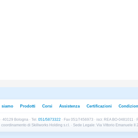
i siamo
Prodotti
Corsi
Assistenza
Certificazioni
Condizion
B · 40129 Bologna · Tel.
051/5873322
· Fax 051/7456973 · iscr. REA BO-0481011 · P
e e coordinamento di Skillworks Holding s.r.l. · Sede Legale: Via Vittorio Emanuele 