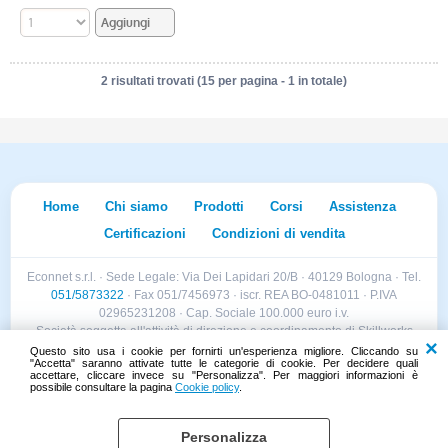
2 risultati trovati (15 per pagina - 1 in totale)
Home
Chi siamo
Prodotti
Corsi
Assistenza
Certificazioni
Condizioni di vendita
Econnet s.r.l. · Sede Legale: Via Dei Lapidari 20/B · 40129 Bologna · Tel.
051/5873322
· Fax 051/7456973 · iscr. REA BO-0481011 · P.IVA
02965231208 · Cap. Sociale 100.000 euro i.v.
Società soggetta all'attività di direzione e coordinamento di Skillworks
Holding s.r.l. · Sede Legale: Via Vittorio Emanuele II 28 · Roncadelle (BS)
Questo sito usa i cookie per fornirti un'esperienza migliore. Cliccando su
"Accetta" saranno attivate tutte le categorie di cookie. Per decidere quali
- C.F. 04151440981
accettare, cliccare invece su "Personalizza". Per maggiori informazioni è
possibile consultare la pagina
Cookie policy
.
Personalizza