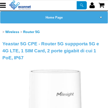
Home Page
Chi siamo
Wireless
Router 5G
Prodotti
Yeastar 5G CPE - Router 5G suppporta 5G e
4G LTE, 1 SIM Card, 2 porte gigabit di cui 1
Corsi
PoE, IP67
ASSISTENZA
Certificazioni
Newsletter
PROMO ATTIVE