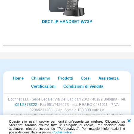
DECT-IP HANDSET W73P
Home
Chi siamo
Prodotti
Corsi
Assistenza
Certificazioni
Condizioni di vendita
Econnet s.r.l. · Sede Legale: Via Dei Lapidari 20/B · 40129 Bologna · Tel.
051/5873322
· Fax 051/7456973 · iscr. REA BO-0481011 · P.IVA
02965231208 · Cap. Sociale 100.000 euro i.v.
Società soggetta all'attività di direzione e coordinamento di Skillworks
Holding s.r.l. · Sede Legale: Via Vittorio Emanuele II 28 · Roncadelle (BS)
Questo sito usa i cookie per fornirti un'esperienza migliore. Cliccando su
"Accetta" saranno attivate tutte le categorie di cookie. Per decidere quali
- C.F. 04151440981
accettare, cliccare invece su "Personalizza". Per maggiori informazioni è
possibile consultare la pagina
Cookie policy
.