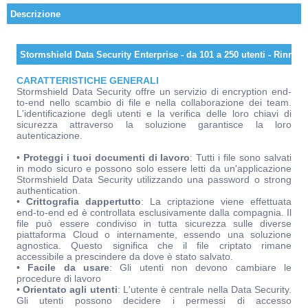
Descrizione
Stormshield Data Security Enterprise - da 101 a 250 utenti - Rinno
CARATTERISTICHE GENERALI
Stormshield Data Security offre un servizio di encryption end-
to-end nello scambio di file e nella collaborazione dei team.
L'identificazione degli utenti e la verifica delle loro chiavi di
sicurezza attraverso la soluzione garantisce la loro
autenticazione.
•
Proteggi i tuoi documenti di lavoro
: Tutti i file sono salvati
in modo sicuro e possono solo essere letti da un'applicazione
Stormshield Data Security utilizzando una password o strong
authentication.
•
Crittografia dappertutto
: La criptazione viene effettuata
end-to-end ed è controllata esclusivamente dalla compagnia. Il
file può essere condiviso in tutta sicurezza sulle diverse
piattaforma Cloud o internamente, essendo una soluzione
agnostica. Questo significa che il file criptato rimane
accessibile a prescindere da dove è stato salvato.
•
Facile da usare
: Gli utenti non devono cambiare le
procedure di lavoro
•
Orientato agli utenti
: L'utente è centrale nella Data Security.
Gli utenti possono decidere i permessi di accesso