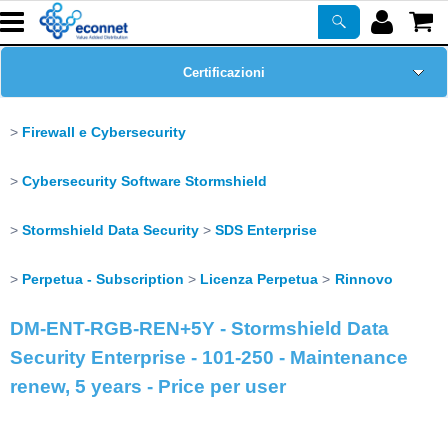
Certificazioni
Home Page
Firewall e Cybersecurity
Chi siamo
Cybersecurity Software Stormshield
Prodotti
Stormshield Data Security
SDS Enterprise
Perpetua - Subscription
Licenza Perpetua
Rinnovo
Corsi
DM-ENT-RGB-REN+5Y - Stormshield Data
ASSISTENZA
Security Enterprise - 101-250 - Maintenance
renew, 5 years - Price per user
Newsletter
PROMO ATTIVE