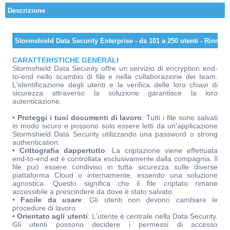
Descrizione
Stormshield Data Security Enterprise - da 101 a 250 utenti - Rinno
CARATTERISTICHE GENERALI
Stormshield Data Security offre un servizio di encryption end-
to-end nello scambio di file e nella collaborazione dei team.
L'identificazione degli utenti e la verifica delle loro chiavi di
sicurezza attraverso la soluzione garantisce la loro
autenticazione.
•
Proteggi i tuoi documenti di lavoro
: Tutti i file sono salvati
in modo sicuro e possono solo essere letti da un'applicazione
Stormshield Data Security utilizzando una password o strong
authentication.
•
Crittografia dappertutto
: La criptazione viene effettuata
end-to-end ed è controllata esclusivamente dalla compagnia. Il
file può essere condiviso in tutta sicurezza sulle diverse
piattaforma Cloud o internamente, essendo una soluzione
agnostica. Questo significa che il file criptato rimane
accessibile a prescindere da dove è stato salvato.
•
Facile da usare
: Gli utenti non devono cambiare le
procedure di lavoro
•
Orientato agli utenti
: L'utente è centrale nella Data Security.
Gli utenti possono decidere i permessi di accesso