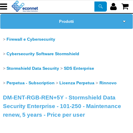
Prodotti
Home Page
Firewall e Cybersecurity
Chi siamo
Cybersecurity Software Stormshield
Corsi
Stormshield Data Security
SDS Enterprise
Perpetua - Subscription
Licenza Perpetua
Rinnovo
ASSISTENZA
DM-ENT-RGB-REN+5Y - Stormshield Data
Certificazioni
Security Enterprise - 101-250 - Maintenance
renew, 5 years - Price per user
Newsletter
PROMO ATTIVE