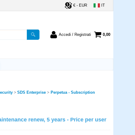
€ - EUR
IT
Accedi / Registrati
0,00
registrato
Sono un nuovo cliente
ordine inserisci il
Se non sei ancora registrato sul
a password e poi
nostro sito clicca sul pulsante
lsante "Accedi"
"Registrati"
utente:
ecurity
SDS Enterprise
Perpetua - Subscription
word:
ntenance renew, 5 years - Price per user
la password?