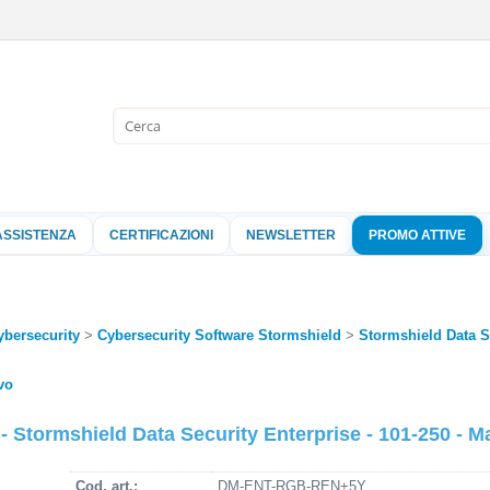
Sono già 
Per completare l'
nome utente e l
ASSISTENZA
CERTIFICAZIONI
NEWSLETTER
PROMO ATTIVE
clicca sul pu
Nome 
ybersecurity
Cybersecurity Software Stormshield
Stormshield Data S
Pass
vo
ormshield Data Security Enterprise - 101-250 - Mai
Hai perso 
Cod. art.:
DM-ENT-RGB-REN+5Y