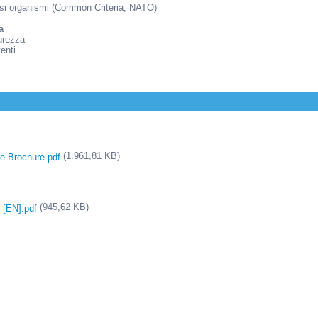
ersi organismi (Common Criteria, NATO)
a
curezza
tenti
(1.961,81 KB)
e-Brochure.pdf
(945,62 KB)
-[EN].pdf