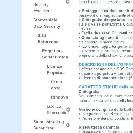
loro chiavi di sicurezza attrave
Security
Evolution
•
Proteggi i tuoi documenti d
password o strong authenticati
Stormshield
•
Crittografia dappertutto
: La
sulle diverse piattaforma Cloud
Data Security
salvato.
•
Facile da usare
: Gli utenti 
SDS
•
Orientato agli utenti
: L'uten
Enterprise
collaborare in modo sicuro.
•
Le chiavi appartengono al
Perpetua -
soluzione e lo storage, mentre
proprietaria delle chiavi di prote
Subscription
DESCRIZIONE DELL'OFFE
Licenza
L'offerta commerciale SDS Enter
Perpetua
• Licenza perpetua + contrat
• Licenza di sottoscrizione (
Primo
CARATTERISTICHE della s
anno
Crittografia
Nel contesto delle comunicaz
Rinnovo
automatizzata delle cartelle loc
Licenza
Gestione semplice delle bolle
Subscription
• Integrazione nei client di post
• Protezione dei dati condivisi tr
Stormshield Log
Riservatezza garantita
Supervisor
• Dissociazione dell'accesso ai 