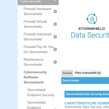
Cybersecurity
Firewall Hardware
Stormshield
Firewall Virtuali
Stormshield
Firewall Industriali
Stormshield
Firewall Pay As You
Go Stormshield
Maintenance
Stormshield
Cybersecurity
Files scaricaribili (2)
Scheda
Software
Descrizione
Stormshield
Stormshield
Stormshield Data Security Ente
Endpoint Security
Stormshield
CARATTERISTICHE GENER
Stormshield Data Security offre 
Endpoint