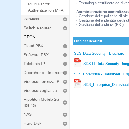
• Tecnologia certificata da div
Multi Factor
Authentication MFA
Amministrazione centralizzat
• Gestione delle politiche di si
Wireless
• Gestione delle identità degli u
• Gestione delle chiavi (PKI)
Switch e router
GPON
Files scaricaribili
Cloud PBX
SDS Data Security - Brochure
Software PBX
Telefonia IP
SDS-IT-Data-Security-Rang
Doorphone - Intercom
SDS Enterprise - Datasheet [EN]
Videoconferenza IP
SDS_Enterprise_Datasheet
Videosorveglianza
Ripetitori Mobile 2G-
3G-4G
NAS
Hard Disk