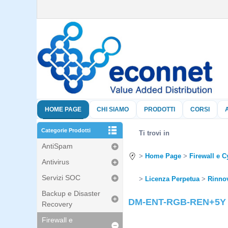
HOME PAGE
CHI SIAMO
PRODOTTI
CORSI
Categorie Prodotti
Ti trovi in
AntiSpam
Home Page
Firewall e C
Antivirus
Servizi SOC
Licenza Perpetua
Rinno
Backup e Disaster
DM-ENT-RGB-REN+5Y - St
Recovery
Firewall e