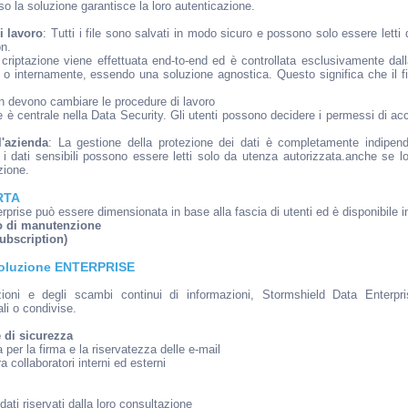
rso la soluzione garantisce la loro autenticazione.
i lavoro
: Tutti i file sono salvati in modo sicuro e possono solo essere lett
on.
 criptazione viene effettuata end-to-end ed è controllata esclusivamente dal
 o internamente, essendo una soluzione agnostica. Questo significa che il fi
non devono cambiare le procedure di lavoro
te è centrale nella Data Security. Gli utenti possono decidere i permessi di ac
l'azienda
: La gestione della protezione dei dati è completamente indipend
 i dati sensibili possono essere letti solo da utenza autorizzata.anche se l
zione.
RTA
prise può essere dimensionata in base alla fascia di utenti ed è disponibile i
to di manutenzione
Subscription)
oluzione ENTERPRISE
ioni e degli scambi continui di informazioni, Stormshield Data Enterpr
ali o condivise.
 di sicurezza
a per la firma e la riservatezza delle e-mail
a collaboratori interni ed esterni
dati riservati dalla loro consultazione