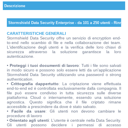
Descrizione
Stormshield Data Security Enterprise - da 101 a 250 utenti - Rinno
CARATTERISTICHE GENERALI
Stormshield Data Security offre un servizio di encryption end-
to-end nello scambio di file e nella collaborazione dei team.
L'identificazione degli utenti e la verifica delle loro chiavi di
sicurezza attraverso la soluzione garantisce la loro
autenticazione.
•
Proteggi i tuoi documenti di lavoro
: Tutti i file sono salvati
in modo sicuro e possono solo essere letti da un'applicazione
Stormshield Data Security utilizzando una password o strong
authentication.
•
Crittografia dappertutto
: La criptazione viene effettuata
end-to-end ed è controllata esclusivamente dalla compagnia. Il
file può essere condiviso in tutta sicurezza sulle diverse
piattaforma Cloud o internamente, essendo una soluzione
agnostica. Questo significa che il file criptato rimane
accessibile a prescindere da dove è stato salvato.
•
Facile da usare
: Gli utenti non devono cambiare le
procedure di lavoro
•
Orientato agli utenti
: L'utente è centrale nella Data Security.
Gli utenti possono decidere i permessi di accesso