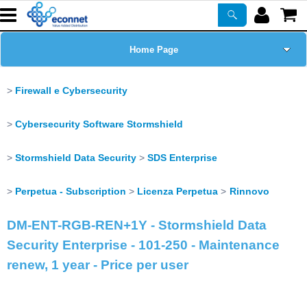
Home Page
Chi siamo
Firewall e Cybersecurity
Prodotti
Cybersecurity Software Stormshield
Corsi
Stormshield Data Security
SDS Enterprise
Perpetua - Subscription
Licenza Perpetua
Rinnovo
ASSISTENZA
DM-ENT-RGB-REN+1Y - Stormshield Data
Certificazioni
Security Enterprise - 101-250 - Maintenance
renew, 1 year - Price per user
Newsletter
PROMO ATTIVE