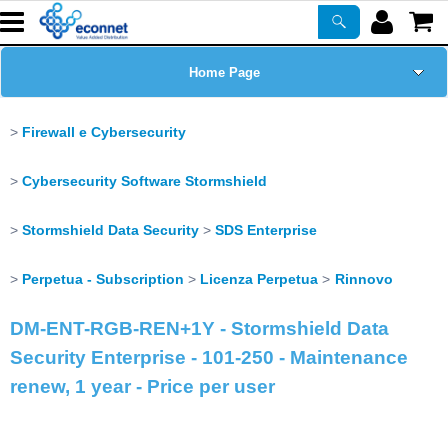
Home Page
Chi siamo
Firewall e Cybersecurity
Prodotti
Cybersecurity Software Stormshield
Corsi
Stormshield Data Security
SDS Enterprise
Perpetua - Subscription
Licenza Perpetua
Rinnovo
ASSISTENZA
DM-ENT-RGB-REN+1Y - Stormshield Data
Certificazioni
Security Enterprise - 101-250 - Maintenance
renew, 1 year - Price per user
Newsletter
PROMO ATTIVE