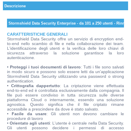
Descrizione
Stormshield Data Security Enterprise - da 101 a 250 utenti - Rinno
CARATTERISTICHE GENERALI
Stormshield Data Security offre un servizio di encryption end-
to-end nello scambio di file e nella collaborazione dei team.
L'identificazione degli utenti e la verifica delle loro chiavi di
sicurezza attraverso la soluzione garantisce la loro
autenticazione.
•
Proteggi i tuoi documenti di lavoro
: Tutti i file sono salvati
in modo sicuro e possono solo essere letti da un'applicazione
Stormshield Data Security utilizzando una password o strong
authentication.
•
Crittografia dappertutto
: La criptazione viene effettuata
end-to-end ed è controllata esclusivamente dalla compagnia. Il
file può essere condiviso in tutta sicurezza sulle diverse
piattaforma Cloud o internamente, essendo una soluzione
agnostica. Questo significa che il file criptato rimane
accessibile a prescindere da dove è stato salvato.
•
Facile da usare
: Gli utenti non devono cambiare le
procedure di lavoro
•
Orientato agli utenti
: L'utente è centrale nella Data Security.
Gli utenti possono decidere i permessi di accesso